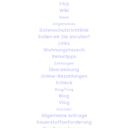
FAQ
mit Sauerstoff planen
Wiki
News
Allgemeines
Datenschutzrichtlinie
Sollen wir Sie anrufen?
Links
Wohnungstausch
Reisetipps
Zahlungen
Überweisung
Online-Bezahlungen
Scheck
Reisen nach einem
Blog/Vlog
Krankenhausaufenthalt: Wann ist es
Blog
ratsam zu reisen?
Vlog
Kontakt
Allgemeine Anfrage
Sauerstoffanforderung