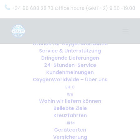
+34 96 688 28 73 Office hours (GMT+2) 9.00 -19.00
Home
Dienstleistungen
OxygenWorldwide (Was wir tun)
Gründe für OxygenWorldwide
Service & Unterstützung
Dringende Lieferungen
24-Stunden-Service
Kundenmeinungen
OxygenWorldwide – Über uns
EHIC
Wo
Wohin wir liefern können
Beliebte Ziele
Kreuzfahrten
Hilfe
Reisen mit Bronchiektasen: Wie Sie
Gerätearten
Versicherung
eine sichere und komfortable Reise