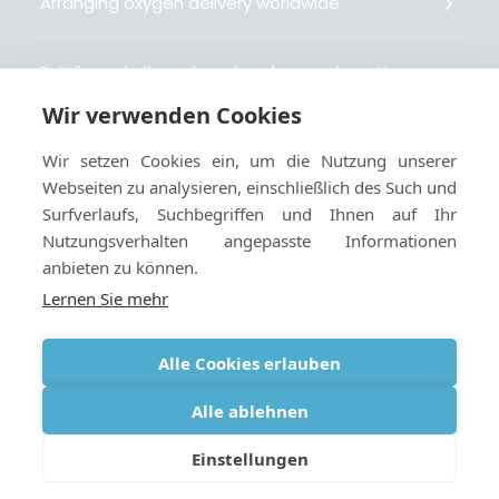
Arranging oxygen delivery worldwide
Fait livrer de l’oxygène dans le monde entier
Wir verwenden Cookies
Organisiert weltweit Sauerstofflieferungen
Wir setzen Cookies ein, um die Nutzung unserer
Webseiten zu analysieren, einschließlich des Such und
Gestiona la entrega de oxígeno medicinal en el
Surfverlaufs, Suchbegriffen und Ihnen auf Ihr
mundo
Nutzungsverhalten angepasste Informationen
anbieten zu können.
Lernen Sie mehr
Alle Cookies erlauben
Geschäftsbedingungen
|
Cookies und
datenschutzbestimmungen
|
Webmaster
Alle ablehnen
Einstellungen
© 2026 Oxygen Worldwide. All rights reserved