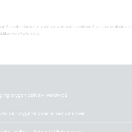
nn Sie unten klicken, um sich anzumelden, erklären Sie sich damit einver
ktiken von Mailchimp.
ging oxygen delivery worldwide
livrer de l’oxygène dans le monde entier
isiert weltweit Sauerstofflieferungen