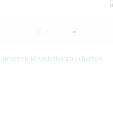
U
1
2
3
…
19
m unseren Newsletter zu erhalten
: