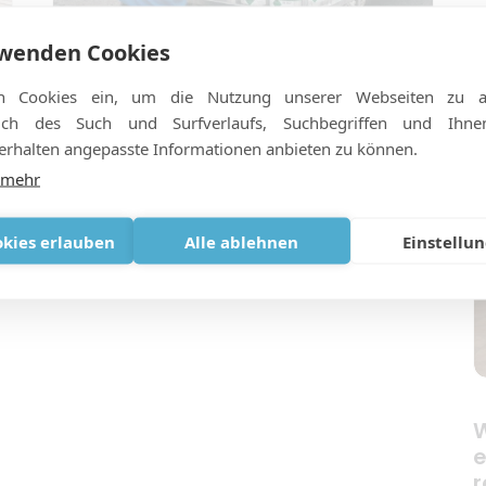
S
rwenden Cookies
K
z
Warum Hotels manchmal Fehler
n Cookies ein, um die Nutzung unserer Webseiten zu an
bei Sauerstofflieferungen
ßlich des Such und Surfverlaufs, Suchbegriffen und Ihn
machen und wie wir dies
rhalten angepasste Informationen anbieten zu können.
verhindern können
 mehr
okies erlauben
Alle ablehnen
Einstellu
W
e
r