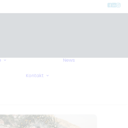
Gerätearten
e
News
Versicherung
FAQ
Allgemeine Anfrage
Kontakt
Wiki
Sauerstoffanforderung
Ihre Bemerkungen