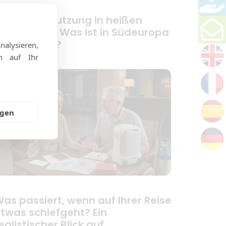
auerstoffnutzung in heißen
limazonen: Was ist in Südeuropa
u erwarten?
alysieren,
en auf Ihr
ngen
as passiert, wenn auf Ihrer Reise
twas schiefgeht? Ein
ealistischer Blick auf