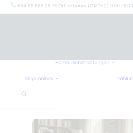
+34 96 688 28 73 Office hours (GMT+2) 9.00 -19.0
Oxyge
(Was 
Gründ
Oxyge
Servi
Home
Dienstleistungen
Unter
Datenschutzrichtlinie
Dring
Sollen wir Sie
Allgemeines
Zahlu
Liefe
anrufen?
24-St
Links
Kund
Wohnungstausch
Oxyge
Reisetipps
Über 