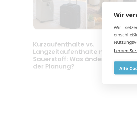
Wir ve
Wir setze
einschlie
Nutzungsve
Kurzaufenthalte vs.
Lernen Sie
Langzeitaufenthalte mit
Sauerstoff: Was ändert sich bei
der Planung?
Alle Co