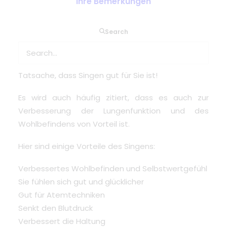
Ihre Bemerkungen
Search
Wir alle lieben es, unsere Lieblingsmusik zu hören,
egal welches Genre Sie mögen, es bringt Sie
immer in eine großartige Stimmung. Es ist eine
Tatsache, dass Singen gut für Sie ist!
Es wird auch häufig zitiert, dass es auch zur
Verbesserung der Lungenfunktion und des
Wohlbefindens von Vorteil ist.
Hier sind einige Vorteile des Singens:
Verbessertes Wohlbefinden und Selbstwertgefühl
Sie fühlen sich gut und glücklicher
Gut für Atemtechniken
Senkt den Blutdruck
Verbessert die Haltung