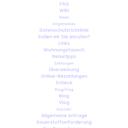
FAQ
voyager en voiture avec de
Wiki
l'oxygène médical
News
Allgemeines
APRIL 2, 2024
|
IN
FRANÇAIS
Datenschutzrichtlinie
Sollen wir Sie anrufen?
Links
Wohnungstausch
Reisetipps
Zahlungen
Überweisung
Online-Bezahlungen
Scheck
Blog/Vlog
Blog
Vlog
Kontakt
Allgemeine Anfrage
Sauerstoffanforderung