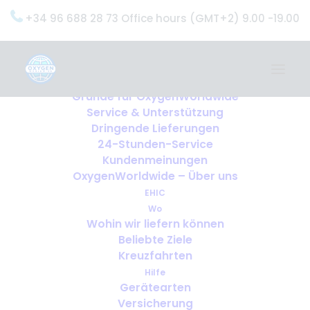
+34 96 688 28 73 Office hours (GMT+2) 9.00 -19.00
Home
Dienstleistungen
OxygenWorldwide (Was wir tun)
Gründe für OxygenWorldwide
Service & Unterstützung
Dringende Lieferungen
24-Stunden-Service
Kundenmeinungen
OxygenWorldwide – Über uns
EHIC
Wo
Wohin wir liefern können
Beliebte Ziele
Kreuzfahrten
Hilfe
Gerätearten
Versicherung