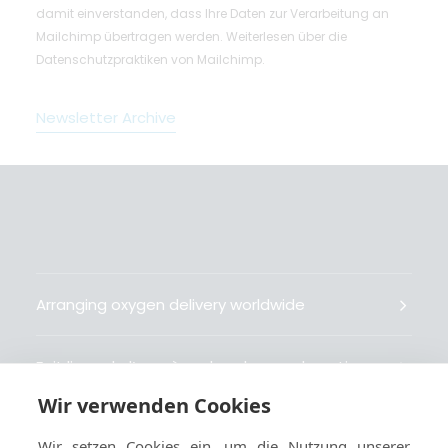
damit einverstanden, dass Ihre Daten zur Verarbeitung an
Mailchimp übertragen werden.
Weiterlesen
über die
Datenschutzpraktiken von Mailchimp.
Newsletter Archive
Arranging oxygen delivery worldwide
Fait livrer de l’oxygène dans le monde entier
Wir verwenden Cookies
Organisiert weltweit Sauerstofflieferungen
Wir setzen Cookies ein, um die Nutzung unserer