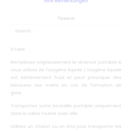
Ihre Bemerkungen
Search
Une excellente information sur
BPCO
.net
portant
sur les conseils de sécurité pour voyager avec de
l’oxygène.
à faire:
Remplissez soigneusement le réservoir portable si
vous utilisez de l’oxygène liquide. L’oxygène liquide
est extrêmement froid et peut provoquer des
blessures aux mains en cas de formation de
givre.
Transportez votre bouteille portable uniquement
dans la valise fournie avec elle.
Utilisez un chariot ou un étui pour transporter les