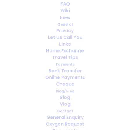
FAQ
durante tu viaje? Una visión
Wiki
realista del apoyo en el
News
extranjero
General
Privacy
JUNE 4, 2026
|
IN
ESPAÑOL
Let Us Call You
Links
Home Exchange
Travel Tips
Payments
Bank Transfer
Online Payments
Cheque
Blog/Vlog
Blog
Vlog
Contact
General Enquiry
Oxygen Request