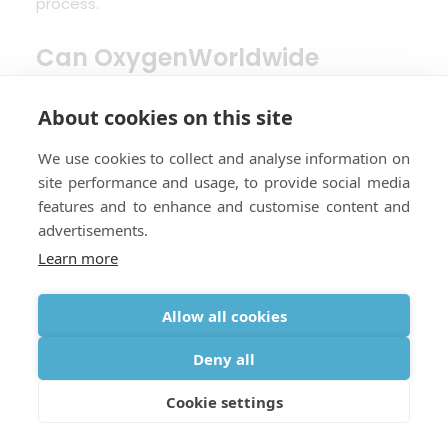
process.
Can OxygenWorldwide
arrange emergency oxygen at
the last minute?
About cookies on this site
Travellers should not rely on last-minute oxygen
We use cookies to collect and analyse information on
site performance and usage, to provide social media
arrangements. Urgent support may be possible in
features and to enhance and customise content and
some circumstances for existing customers, but
advertisements.
oxygen availability depends on the country,
Learn more
equipment type, local supplier capacity, delivery
access and timing. Planning before departure is
always safer.
Allow all cookies
Deny all
What happens if my hotel
cannot find the oxygen
Cookie settings
equipment?