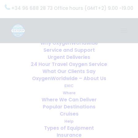
+34 96 688 28 73 Office hours (GMT+2) 9.00 -19.00
Home
Services
OxygenWorldwide (What do we do?)
Why OxygenWorldwide
Service and Support
Urgent Deliveries
24 Hour Travel Oxygen Service
What Our Clients Say
OxygenWorldwide – About Us
EHIC
Where
Where We Can Deliver
Popular Destinations
Cruises
Help
Types of Equipment
¿Qué ocurre si algo sale mal
Insurance