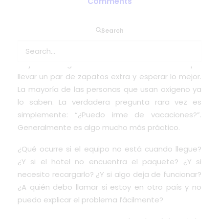
Comments
Viajar con oxígeno es posible,
Search
pero requiere planificación.
Viajar con oxígeno medicinal no es lo mismo que
llevar un par de zapatos extra y esperar lo mejor.
La mayoría de las personas que usan oxígeno ya
lo saben. La verdadera pregunta rara vez es
simplemente: “¿Puedo irme de vacaciones?”.
Generalmente es algo mucho más práctico.
¿Qué ocurre si el equipo no está cuando llegue?
¿Y si el hotel no encuentra el paquete? ¿Y si
necesito recargarlo? ¿Y si algo deja de funcionar?
¿A quién debo llamar si estoy en otro país y no
puedo explicar el problema fácilmente?