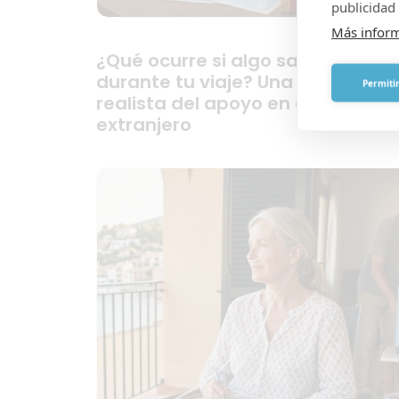
publicidad 
Más infor
¿Qué ocurre si algo sale mal
durante tu viaje? Una visión
Permitir
realista del apoyo en el
extranjero