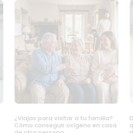
¿Viajas para visitar a tu familia?
D
Cómo conseguir oxígeno en casa
q
de otra persona
d