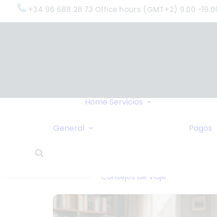
+34 96 688 28 73 Office hours (GMT+2) 9.00 -19.0
OxygenWorldwi
(¿Qué Hacemo
Por qué
OxygenWorldwi
Política de
Servicio & Apoy
Home
Servicios
Confidencialidad
Entregas Urgen
Nosotros Le
Servicio 24 Hor
General
Pagos
Llamamos
¿Qué Dicen Nue
Enlaces
Clientes?
Intercambio de
OxygenWorldwi
Casas
Sobre Nosotros
Consejos de Viaje