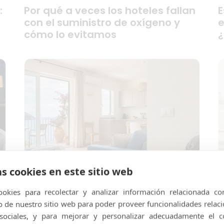
:
Por qué a veces los hoteles fallan
E
con el suministro de oxígeno y
e
cómo lo evitamos
¿
as cookies en este sitio web
okies para recolectar y analizar información relacionada co
de nuestro sitio web para poder proveer funcionalidades relac
 sociales, y para mejorar y personalizar adecuadamente el c