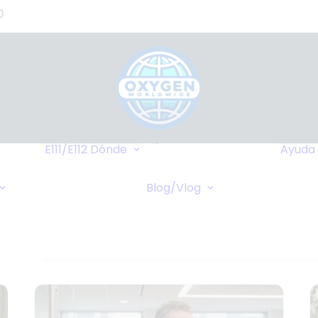
0
de
s?)
de
Hasta Dónde
o
Llegamos
E111/E112
Dónde
Ayuda
tes
Destinos Más
Transferencia
as
Frequentes
Blog/Vlog
Bancaria
Blog
stros
Cruceros
Pagos Online
Vlog
Cheques Bancarios
de -