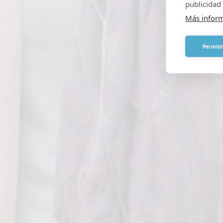
publicidad 
Más infor
Permitir