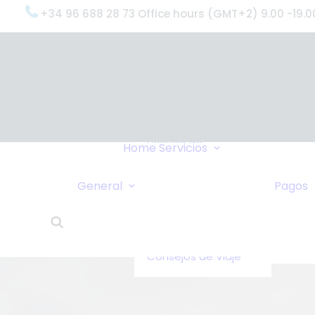
+34 96 688 28 73 Office hours (GMT+2) 9.00 -19.0
OxygenWorldwi
(¿Qué Hacemo
Por qué
OxygenWorldwi
Política de
Servicio & Apoy
Home
Servicios
Confidencialidad
Entregas Urgen
Nosotros Le
Servicio 24 Hor
General
Pagos
Llamamos
¿Qué Dicen Nue
Enlaces
Clientes?
Intercambio de
OxygenWorldwi
Casas
Sobre Nosotros
Consejos de Viaje