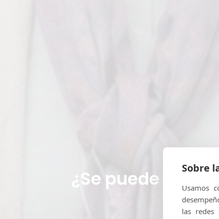
Sobre l
¿Se puede viajar
Usamos co
desempeño 
las redes