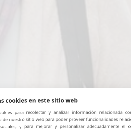
as cookies en este sitio web
 con oxígeno medicinal? 
okies para recolectar y analizar información relacionada co
posible hoy en día?
de nuestro sitio web para poder proveer funcionalidades relac
 sociales, y para mejorar y personalizar adecuadamente el c