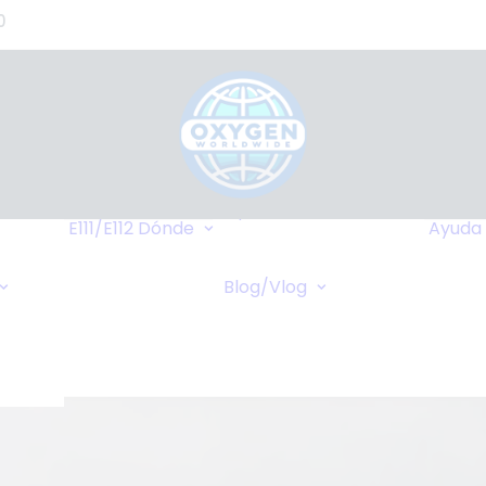
0
de
s?)
de
Hasta Dónde
o
Llegamos
E111/E112
Dónde
Ayuda
tes
Destinos Más
Transferencia
as
Frequentes
Blog/Vlog
Bancaria
Blog
stros
Cruceros
Pagos Online
Vlog
Cheques Bancarios
de -