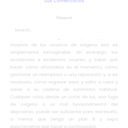
Sus Comentarios
Depender del oxígeno medicinal es un asunto
Search
serio, y la idea de que su equipo falle en casa ya
es bastante preocupante. Pero si está de viaje y
su suministro de oxígeno falla, bueno, para la
mayoría de los usuarios de oxígeno, eso es
simplemente inimaginable. Sin embargo, los
accidentes e incidentes ocurren, y saber qué
hacer: cómo afrontarlos en el momento, cómo
gestionar un reemplazo o una reparación y, si es
necesario, cómo regresar sano y salvo a casa y
volver a su cadena de suministro habitual.
Cualquier cosa, desde un corte de luz, una fuga
de oxígeno o un mal funcionamiento del
dispositivo, puede ser suficiente para estresarlo,
a menos que tenga un plan B y sepa
exactamente qué hacer a continuación.