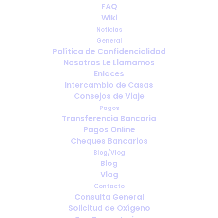
FAQ
oxígeno falla en el extranjero?
Wiki
Una guía para obtener ayuda
Noticias
rápidamente
General
Política de Confidencialidad
AGOSTO 15, 2025
|
IN
ESPAÑOL
Nosotros Le Llamamos
Enlaces
Intercambio de Casas
Consejos de Viaje
Pagos
Transferencia Bancaria
Pagos Online
Cheques Bancarios
Blog/Vlog
Blog
Vlog
Contacto
Consulta General
Solicitud de Oxígeno