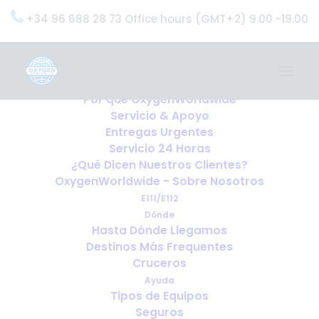
+34 96 688 28 73 Office hours (GMT+2) 9.00 -19.00
Home
Servicios
OxygenWorldwide (¿Qué Hacemos?)
Por qué OxygenWorldwide
Servicio & Apoyo
Entregas Urgentes
Servicio 24 Horas
¿Qué Dicen Nuestros Clientes?
OxygenWorldwide - Sobre Nosotros
E111/E112
Dónde
Hasta Dónde Llegamos
Destinos Más Frequentes
Cruceros
Ayuda
Tipos de Equipos
¿Qué sucede si su equipo de
Seguros