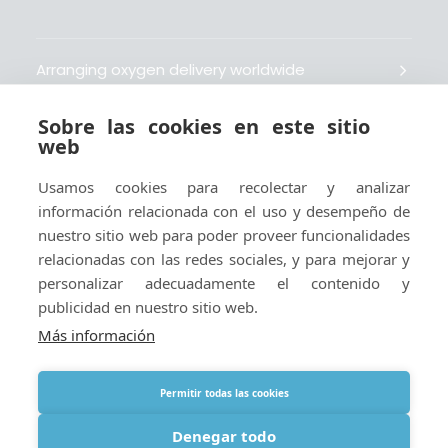
Arranging oxygen delivery worldwide
Sobre las cookies en este sitio
Fait livrer de l’oxygène dans le monde entier
web
Usamos cookies para recolectar y analizar
Organisiert weltweit Sauerstofflieferungen
información relacionada con el uso y desempeño de
nuestro sitio web para poder proveer funcionalidades
Gestiona la entrega de oxígeno medicinal en el
relacionadas con las redes sociales, y para mejorar y
mundo
personalizar adecuadamente el contenido y
publicidad en nuestro sitio web.
Más información
Permitir todas las cookies
Términos
|
Aviso legal y políticas de privacidad y cookies
|
Webmaster
Denegar todo