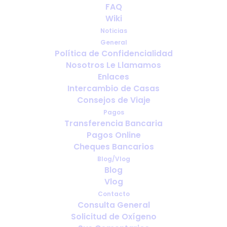
FAQ
Wiki
Noticias
General
Política de Confidencialidad
Nosotros Le Llamamos
¿Con cuánta antelación debo
Enlaces
reservar el oxígeno para viajar?
Intercambio de Casas
Consejos de Viaje
Pagos
Transferencia Bancaria
Pagos Online
Cheques Bancarios
Blog/Vlog
Blog
Vlog
Contacto
Consulta General
Solicitud de Oxígeno