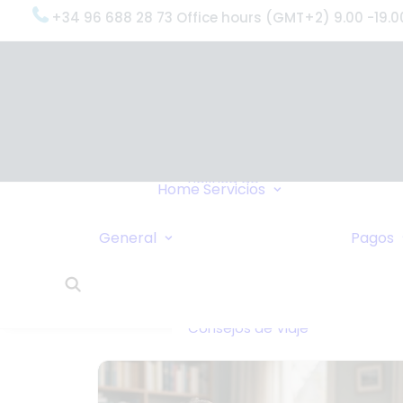
+34 96 688 28 73 Office hours (GMT+2) 9.00 -19.0
OxygenWorldwi
(¿Qué Hacemo
Por qué
OxygenWorldwi
Política de
Servicio & Apoy
Home
Servicios
Confidencialidad
Entregas Urgen
Nosotros Le
Servicio 24 Hor
General
Pagos
Llamamos
¿Qué Dicen Nue
Enlaces
Clientes?
Intercambio de
OxygenWorldwi
Casas
Sobre Nosotros
Consejos de Viaje