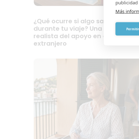
publicidad 
Más infor
¿Qué ocurre si algo sale mal
durante tu viaje? Una visión
Permitir
realista del apoyo en el
extranjero