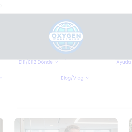
0
de
s?)
de
Hasta Dónde
o
Llegamos
E111/E112
Dónde
Ayuda
tes
Destinos Más
Transferencia
as
Frequentes
Blog/Vlog
Bancaria
Blog
stros
Cruceros
Pagos Online
Vlog
Cheques Bancarios
de -