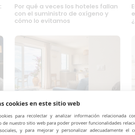
:
Por qué a veces los hoteles fallan
E
con el suministro de oxígeno y
e
cómo lo evitamos
¿
as cookies en este sitio web
okies para recolectar y analizar información relacionada co
de nuestro sitio web para poder proveer funcionalidades relac
 sociales, y para mejorar y personalizar adecuadamente el c