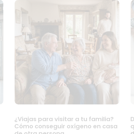
¿Viajas para visitar a tu familia?
D
Cómo conseguir oxígeno en casa
q
de otra persona
d