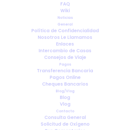
FAQ
Wiki
Noticias
General
Política de Confidencialidad
Nosotros Le Llamamos
¿Con cuánta antelación debo
Enlaces
reservar el oxígeno para viajar?
Intercambio de Casas
Consejos de Viaje
Pagos
Transferencia Bancaria
Pagos Online
Cheques Bancarios
Blog/Vlog
Blog
Vlog
Contacto
Consulta General
Solicitud de Oxígeno