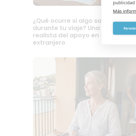
publicidad 
Más infor
¿Qué ocurre si algo sale mal
durante tu viaje? Una visión
Permitir
realista del apoyo en el
extranjero