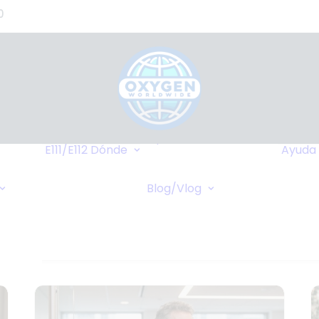
0
de
s?)
de
Hasta Dónde
o
Llegamos
E111/E112
Dónde
Ayuda
tes
Destinos Más
Transferencia
as
Frequentes
Blog/Vlog
Bancaria
Blog
stros
Cruceros
Pagos Online
Vlog
Cheques Bancarios
de -