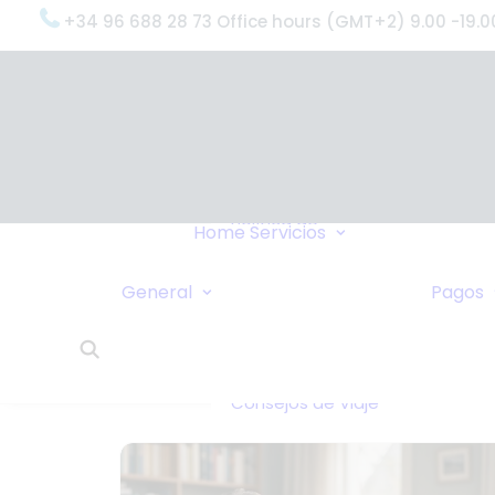
+34 96 688 28 73 Office hours (GMT+2) 9.00 -19.0
OxygenWorldwi
(¿Qué Hacemo
Por qué
OxygenWorldwi
Política de
Servicio & Apoy
Home
Servicios
Confidencialidad
Entregas Urgen
Nosotros Le
Servicio 24 Hor
General
Pagos
Llamamos
¿Qué Dicen Nue
Enlaces
Clientes?
Intercambio de
OxygenWorldwi
Casas
Sobre Nosotros
Consejos de Viaje