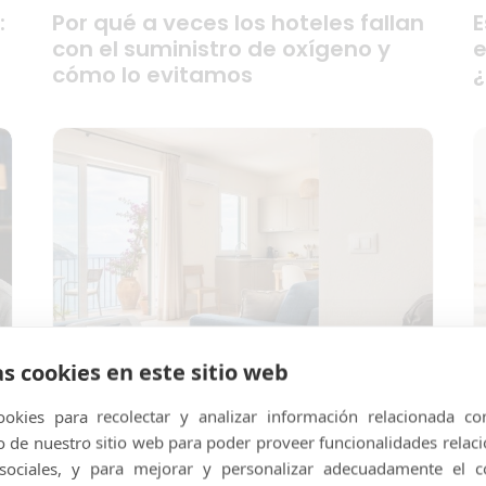
:
Por qué a veces los hoteles fallan
E
con el suministro de oxígeno y
e
cómo lo evitamos
¿
as cookies en este sitio web
okies para recolectar y analizar información relacionada co
de nuestro sitio web para poder proveer funcionalidades relac
 sociales, y para mejorar y personalizar adecuadamente el c