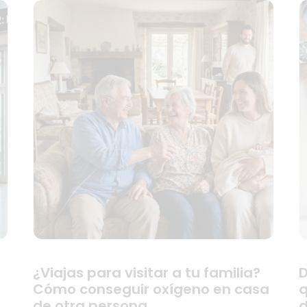
¿Viajas para visitar a tu familia?
D
Cómo conseguir oxígeno en casa
q
de otra persona
d