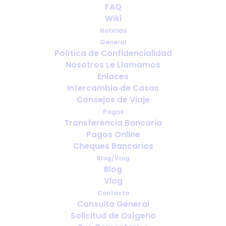
FAQ
Wiki
Noticias
General
Política de Confidencialidad
Nosotros Le Llamamos
¿Con cuánta antelación debo
Enlaces
reservar el oxígeno para viajar?
Intercambio de Casas
Consejos de Viaje
Pagos
Transferencia Bancaria
Pagos Online
Cheques Bancarios
Blog/Vlog
Blog
Vlog
Contacto
Consulta General
Solicitud de Oxígeno