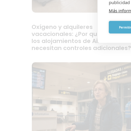
publicidad 
Más infor
Oxígeno y alquileres
Permitir
vacacionales: ¿Por qué las villas 
los alojamientos de Airbnb
necesitan controles adicionales?