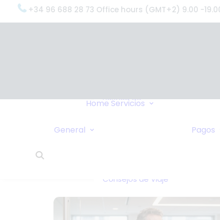
+34 96 688 28 73 Office hours (GMT+2) 9.00 -19.0
OxygenWorldwi
(¿Qué Hacemo
Por qué
OxygenWorldwi
Política de
Servicio & Apoy
Home
Servicios
Confidencialidad
Entregas Urgen
Nosotros Le
Servicio 24 Hor
General
Pagos
Llamamos
¿Qué Dicen Nue
Enlaces
Clientes?
Intercambio de
OxygenWorldwi
Casas
Sobre Nosotros
Consejos de Viaje