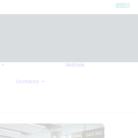
Tipos de Equipos
Noticias
Seguros
FAQ
Consulta General
Contacto
Wiki
Solicitud de Oxígeno
Sus Comentarios