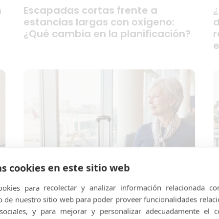
n
Escapadas cortas frente a
¿
estancias largas con oxígeno:
d
¿Qué cambia en la planificación?
r
e
as cookies en este sitio web
okies para recolectar y analizar información relacionada co
de nuestro sitio web para poder proveer funcionalidades relac
 sociales, y para mejorar y personalizar adecuadamente el c