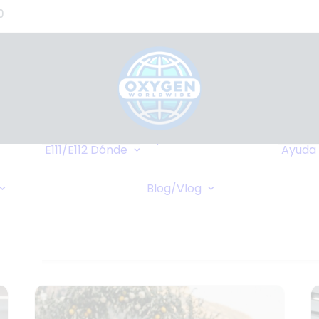
0
de
s?)
de
Hasta Dónde
o
Llegamos
E111/E112
Dónde
Ayuda
tes
Destinos Más
Transferencia
as
Frequentes
Blog/Vlog
Bancaria
Blog
stros
Cruceros
Pagos Online
Vlog
Cheques Bancarios
de -