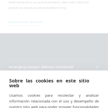
Mailchimp para su procesamiento.
Leer más
sobre las
prácticas de privacidad de Mailchimp.
Newsletter Archive
Arranging oxygen delivery worldwide
Sobre las cookies en este sitio
Fait livrer de l’oxygène dans le monde entier
web
Usamos cookies para recolectar y analizar
Organisiert weltweit Sauerstofflieferungen
información relacionada con el uso y desempeño de
nuestro sitio web para poder proveer funcionalidades