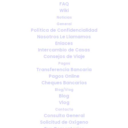
A cold glass of white wine
FAQ
might not be the best option
Wiki
for you
Noticias
General
Política de Confidencialidad
JUNIO 26, 2017
|
IN
PORTABLE OXYGEN
Nosotros Le Llamamos
Enlaces
Intercambio de Casas
Consejos de Viaje
Pagos
Transferencia Bancaria
Pagos Online
Cheques Bancarios
Blog/Vlog
Blog
Vlog
Contacto
Consulta General
Solicitud de Oxígeno