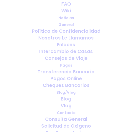
FAQ
Wiki
Noticias
General
Política de Confidencialidad
Nosotros Le Llamamos
¿Con cuánta antelación debo
Enlaces
reservar el oxígeno para viajar?
Intercambio de Casas
Consejos de Viaje
Pagos
Transferencia Bancaria
Pagos Online
Cheques Bancarios
Blog/Vlog
Blog
Vlog
Contacto
Consulta General
Solicitud de Oxígeno