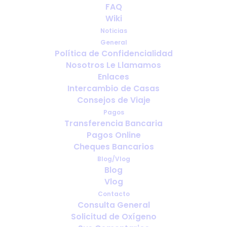
FAQ
Wiki
Noticias
General
Política de Confidencialidad
Nosotros Le Llamamos
¿Con cuánta antelación debo
Enlaces
reservar el oxígeno para viajar?
Intercambio de Casas
Consejos de Viaje
Pagos
Transferencia Bancaria
Pagos Online
Cheques Bancarios
Blog/Vlog
Blog
Vlog
Contacto
Consulta General
Solicitud de Oxígeno