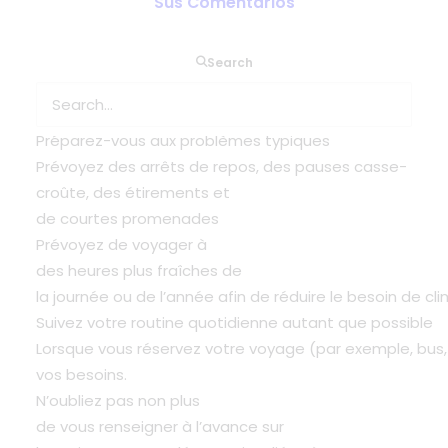
Sus Comentarios
Search
Comment puis-je faciliter le voyage ?
Faites tous les plans de voyage à l’avance
Préparez-vous aux problèmes typiques
Prévoyez des arrêts de repos, des pauses casse-
croûte, des étirements et
de courtes promenades
Prévoyez de voyager à
des heures plus fraîches de
la journée ou de l’année afin de réduire le besoin de c
Suivez votre routine quotidienne autant que possible
Lorsque vous réservez votre voyage (par exemple, bus, c
vos besoins.
N’oubliez pas non plus
de vous renseigner à l’avance sur