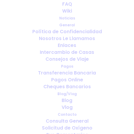
FAQ
Comment organiser vos
Wiki
vacances avec de l'oxygène
Noticias
General
SEPTIEMBRE 8, 2022
|
IN
VACANCES
,
OXYGÈNE LIQUIDE
,
RESPIRER
Política de Confidencialidad
Nosotros Le Llamamos
Enlaces
Intercambio de Casas
Consejos de Viaje
Pagos
Transferencia Bancaria
Pagos Online
Cheques Bancarios
Blog/Vlog
Blog
Vlog
Contacto
Consulta General
Solicitud de Oxígeno