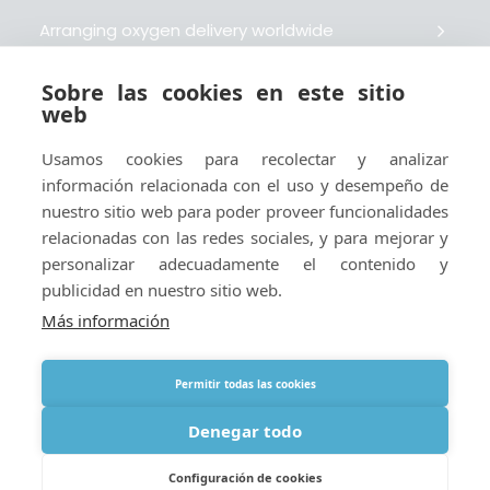
Arranging oxygen delivery worldwide
Sobre las cookies en este sitio
Fait livrer de l’oxygène dans le monde entier
web
Usamos cookies para recolectar y analizar
Organisiert weltweit Sauerstofflieferungen
información relacionada con el uso y desempeño de
nuestro sitio web para poder proveer funcionalidades
Gestiona la entrega de oxígeno medicinal en el
relacionadas con las redes sociales, y para mejorar y
mundo
personalizar adecuadamente el contenido y
publicidad en nuestro sitio web.
Más información
Permitir todas las cookies
Términos
|
Aviso legal y políticas de privacidad y cookies
|
Webmaster
Denegar todo
Configuración de cookies
© 2026 Oxygen Worldwide. All rights reserved