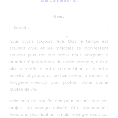
Sus Comentarios
Voyager est un plaisir, et beaucoup d’entre
Search
pensent déjà à leurs vieux jours : après la retraite,
mais avant que l’âge ne cause trop de ravages à
notre corps, à explorer les régions du monde dont
nous avons toujours rêvé. Mais le temps est
souvent cruel et les maladies se manifestent
souvent plus tôt que prévu, nous obligeant à
prendre régulièrement des médicaments, à être
plus attentifs à notre alimentation et à notre
activité physique, et parfois même à recourir à
l’oxygène médical
pour profiter d’une bonne
qualité de vie.
Mais cela ne signifie pas pour autant que vos
projets de
voyage
doivent être abandonnés.
Avec une planification simple, voyager avec ses