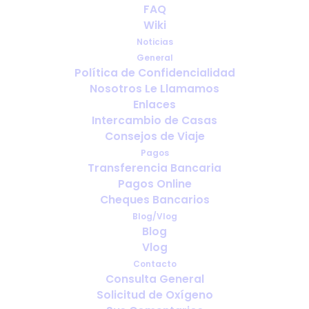
FAQ
Gérer ses médicaments en
Wiki
voyage : Guide pratique
Noticias
General
MAYO 15, 2025
|
IN
FRANÇAIS
Política de Confidencialidad
Nosotros Le Llamamos
Enlaces
Intercambio de Casas
Consejos de Viaje
Pagos
Transferencia Bancaria
Pagos Online
Cheques Bancarios
Blog/Vlog
Blog
Vlog
Contacto
Consulta General
Solicitud de Oxígeno