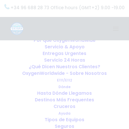
+34 96 688 28 73 Office hours (GMT+2) 9.00 -19.00
Home
Servicios
OxygenWorldwide (¿Qué Hacemos?)
Por qué OxygenWorldwide
Servicio & Apoyo
Entregas Urgentes
Servicio 24 Horas
¿Qué Dicen Nuestros Clientes?
OxygenWorldwide - Sobre Nosotros
E111/E112
Dónde
Hasta Dónde Llegamos
Destinos Más Frequentes
Cruceros
Ayuda
Tipos de Equipos
Seguros