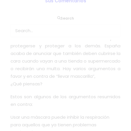
Sus Comentarios
Las mascarillas se están convirtiendo en parte del
Search
atuendo diario para la mayoría de los ciudadanos
europeos. A muchos se les ha aconsejado que
usen estos revestimientos faciales para
protegerse y proteger a los demás. España
acaba de anunciar que también deben cubrirse la
cara cuando vayan a una tienda o supermercado
o recibirán una multa. Hay varios argumentos a
favor y en contra de “llevar mascarilla”,
¿Qué piensas?
Estos son algunos de los argumentos resumidos
en contra:
Usar una máscara puede inhibir la respiración
para aquellos que ya tienen problemas