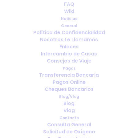
FAQ
Mascarillas - ¿si o no?
Wiki
Noticias
JULIO 24, 2020
|
IN
SALUD
,
IR DE VACACIONES CON OXIGENO
General
MEDICINAL
,
VIAJE
Política de Confidencialidad
Nosotros Le Llamamos
Enlaces
Intercambio de Casas
Consejos de Viaje
Pagos
Transferencia Bancaria
Pagos Online
Cheques Bancarios
Blog/Vlog
Blog
Vlog
Contacto
Consulta General
Solicitud de Oxígeno