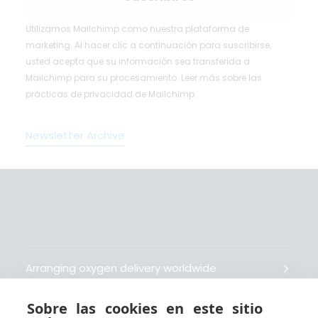
Utilizamos Mailchimp como nuestra plataforma de
marketing. Al hacer clic a continuación para suscribirse,
usted acepta que su información sea transferida a
Mailchimp para su procesamiento.
Leer más
sobre las
prácticas de privacidad de Mailchimp.
Newsletter Archive
Arranging oxygen delivery worldwide
Sobre las cookies en este sitio
Fait livrer de l’oxygène dans le monde entier