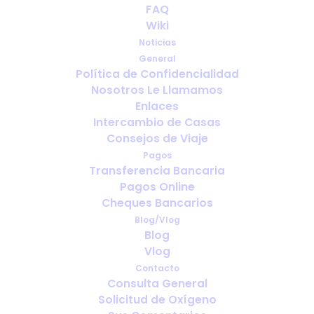
FAQ
¿Viajar al extranjero?
Wiki
Noticias
AGOSTO 11, 2020
|
IN
VIAJAR CON OXÍGENO MEDICINAL
,
IR DE
General
VACACIONES CON OXIGENO MEDICINAL
Política de Confidencialidad
Nosotros Le Llamamos
Enlaces
Intercambio de Casas
Consejos de Viaje
Pagos
Transferencia Bancaria
Pagos Online
Cheques Bancarios
Blog/Vlog
Blog
Vlog
Contacto
Consulta General
Solicitud de Oxígeno