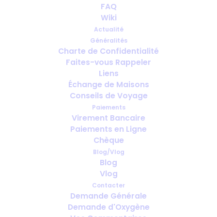
FAQ
Wiki
Actualité
Généralités
Charte de Confidentialité
Faites-vous Rappeler
Voyages d’affaires avec oxygène
Liens
médical : que faut-il prévoir avant
Échange de Maisons
votre départ ?
Conseils de Voyage
Paiements
Virement Bancaire
Paiements en Ligne
Chèque
Blog/Vlog
Blog
Vlog
Contacter
Demande Générale
Demande d'Oxygène