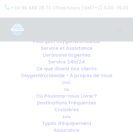
+34 96 688 28 73 Office hours (GMT+2) 9.00 -19.00
Home
Services
OxygenWorldwide (Ce que nous faisons)
Pourquoi OxygenWorldwide
Service et Assistance
Livraisons Urgentes
Service 24h/24
Ce que disent nos clients
OxygenWorldwide - À propos de nous
EHIC
Où
Où Pouvons-nous Livrer?
Destinations Fréquentes
Croisières
Aide
Types d’équipement
Assurance