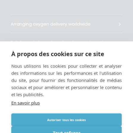
Arranging oxygen delivery worldwide
Fait livrer de l’oxygène dans le monde entier
À propos des cookies sur ce site
Organisiert weltweit Sauerstofflieferungen
Nous utilisons les cookies pour collecter et analyser
des informations sur les performances et l'utilisation
Gestiona la entrega de oxígeno medicinal en el
du site, pour fournir des fonctionnalités de médias
mundo
sociaux et pour améliorer et personnaliser le contenu
et les publicités.
En savoir plus
Autoriser tous les cookies
Termes
|
Cookies et politique de confidentialité
|
Webmaster
Tout refuser