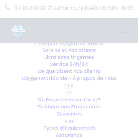
+34 96 688 28 73 Office hours (GMT+2) 9.00 -19.00
Home
Services
OxygenWorldwide (Ce que nous faisons)
Pourquoi OxygenWorldwide
Service et Assistance
Accueil
Paiements
Livraisons Urgentes
Service 24h/24
Ce que disent nos clients
OxygenWorldwide - À propos de nous
EHIC
Où
Où Pouvons-nous Livrer?
Destinations Fréquentes
Croisières
Aide
Types d’équipement
Assurance