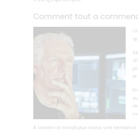
Comment tout a commen
L’
qu
Se
d’
pr
le
E
su
ré
mê
À travers ce travail plus vaste, une tendanc