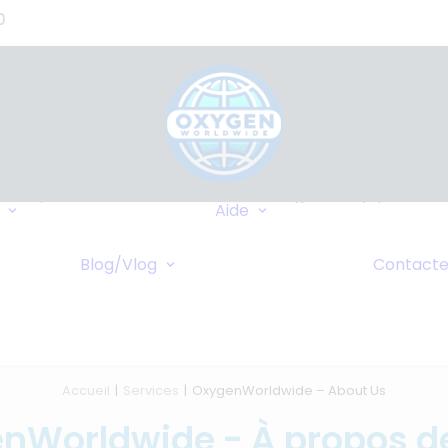
0
Où Pouvons-nous
Types d’équipement
Livrer?
Aide
Assurance
Destinations
FAQ
Fréquentes
caire
Blog/Vlog
Contacte
Wiki
Blog
Croisières
 Ligne
Vlog
Accueil
Services
OxygenWorldwide – About Us
nWorldwide - À propos d