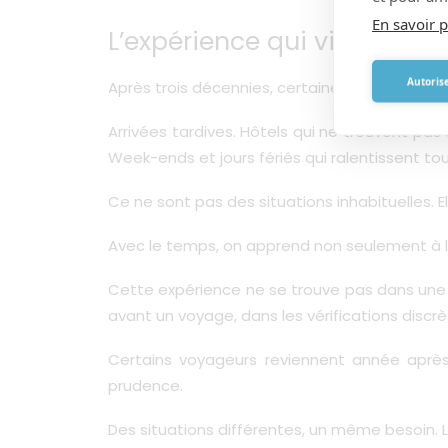
En savoir p
L’expérience qui vient de l
Autorise
Après trois décennies, certaines situations de
Arrivées tardives. Hôtels qui ne trouvent pa
Week-ends et jours fériés qui ralentissent t
Ce ne sont pas des situations inhabituelles. E
Avec le temps, on apprend non seulement à les
Cette expérience ne se trouve pas dans une 
avant un voyage, dans les vérifications discr
Certains voyageurs reviennent année après 
prudence.
Des situations différentes, un même besoin. L