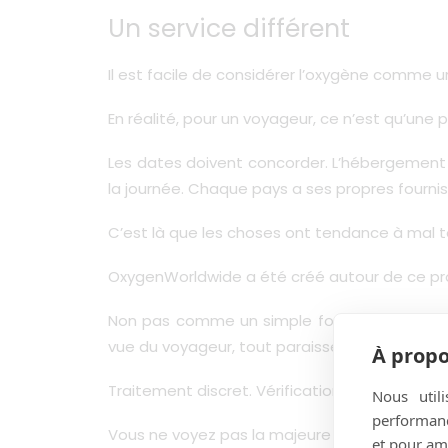
Un service différent
Il est facile de considérer l’oxygène comme u
En réalité, pour un voyageur, ce n’est qu’une 
Les dates doivent concorder. L’hébergement 
la journée. Chaque pays a ses propres fourni
C’est là que les choses ont tendance à mal t
OxygenWorldwide a été créé autour de ce p
Non pas comme un simple fournisseur, mais
vue du voyageur, tout paraisse simple.
À propo
Traitement discret. Vérifications appropriées
Nous util
performance
Vous ne voyez pas la majeure partie de ce t
et pour amé