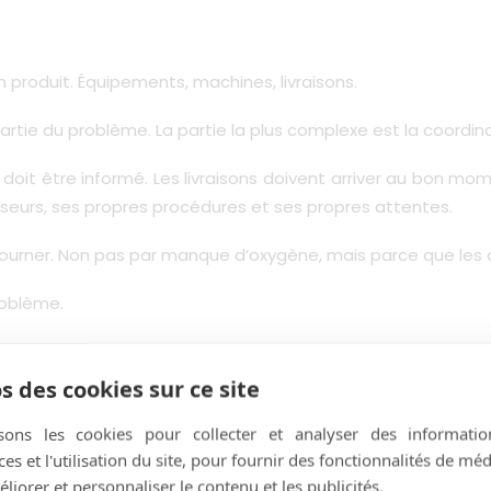
n produit. Équipements, machines, livraisons.
partie du problème. La partie la plus complexe est la coordina
doit être informé. Les livraisons doivent arriver au bon m
sseurs, ses propres procédures et ses propres attentes.
ourner. Non pas par manque d’oxygène, mais parce que les d
roblème.
 comme un service de coordination. Une façon de rassembl
s des cookies sur ce site
. Confirmation préalable.
isons les cookies pour collecter et analyser des informatio
s et l'utilisation du site, pour fournir des fonctionnalités de mé
ravail. C’est exactement comme ça que ça devrait être.
liorer et personnaliser le contenu et les publicités.