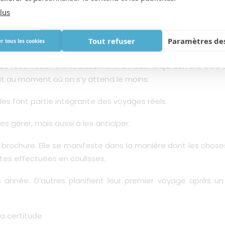
lus
a pratique répétée
Tout refuser
Paramètres des
r tous les cookies
viennent familières.
s de réservation immédiatement. Livraisons qui doivent êtr
out au moment où on s’y attend le moins.
lles font partie intégrante des voyages réels.
 gérer, mais aussi à les anticiper.
brochure. Elle se manifeste dans la manière dont les chose
ètes effectuées en coulisses.
année. D’autres planifient leur premier voyage après un d
a certitude.