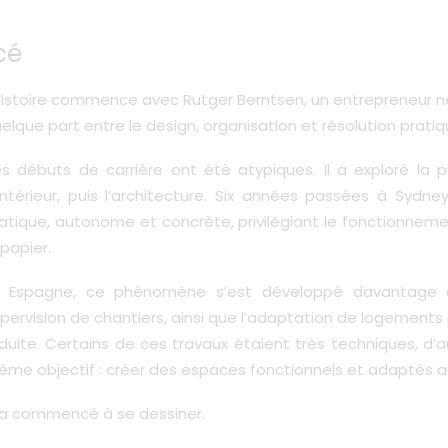
cé
histoire commence avec Rutger Berntsen, un entrepreneur néer
elque part entre le design,
organisation et résolution prati
s débuts de carrière ont été atypiques. Il a exploré la pub
intérieur, puis l’architecture. Six années passées à Syd
atique, autonome et concrète, privilégiant le fonctionnem
 papier.
n Espagne, ce phénomène s’est développé davantage à 
pervision de chantiers, ainsi que l’adaptation de logements 
duite. Certains de ces travaux étaient très techniques, d’a
me objectif : créer des espaces fonctionnels et adaptés a
e a commencé à se dessiner.