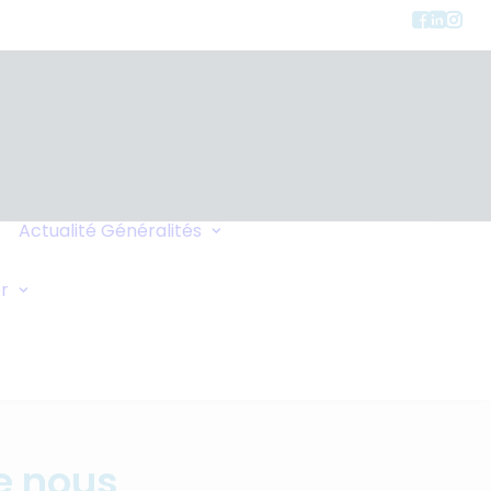
Charte de
Confidentialité
Actualité
Généralités
Faites-vous Rappeler
Liens
Demande Générale
r
Échange de Maisons
Demande d'Oxygène
Conseils de Voyage
Vos Commentaires
e nous