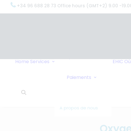
+34 96 688 28 73 Office hours (GMT+2) 9.00 -19.0
OxygenWorldwide
(Ce que nous
faisons)
Pourquoi
OxygenWorldwide
Service et
Home
Services
EHIC
Où
Assistance
Livraisons Urgentes
Virement Ban
Paiements
Service 24h/24
Paiements en
Ce que disent nos
Chèque
clients
OxygenWorldwide -
À propos de nous
Oxyge