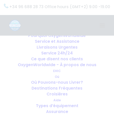
+34 96 688 28 73 Office hours (GMT+2) 9.00 -19.00
Home
Services
OxygenWorldwide (Ce que nous faisons)
Pourquoi OxygenWorldwide
Service et Assistance
Accueil
Généralités
Faites-vous Rappeler
Livraisons Urgentes
Faites-vous Rappeler
Service 24h/24
Ce que disent nos clients
OxygenWorldwide - À propos de nous
EHIC
Où
Où Pouvons-nous Livrer?
Destinations Fréquentes
Croisières
Aide
Types d’équipement
Assurance