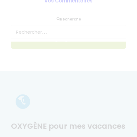
Vos Commentaires
Soumettez ici votre 
Recherche
demande sans 
engagement
OXYGÈNE pour mes vacances