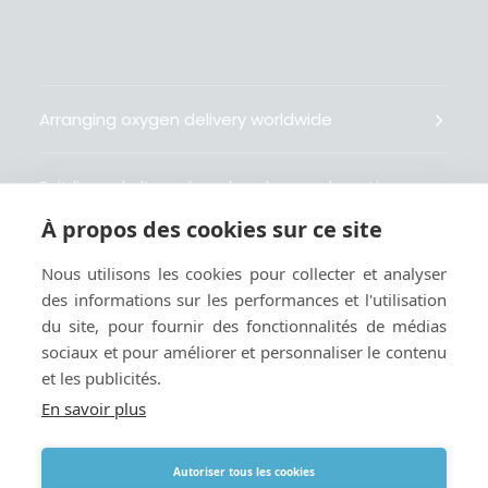
Arranging oxygen delivery worldwide
Fait livrer de l’oxygène dans le monde entier
À propos des cookies sur ce site
Organisiert weltweit Sauerstofflieferungen
Nous utilisons les cookies pour collecter et analyser
des informations sur les performances et l'utilisation
Gestiona la entrega de oxígeno medicinal en el
du site, pour fournir des fonctionnalités de médias
mundo
sociaux et pour améliorer et personnaliser le contenu
et les publicités.
En savoir plus
Autoriser tous les cookies
Termes
|
Cookies et politique de confidentialité
|