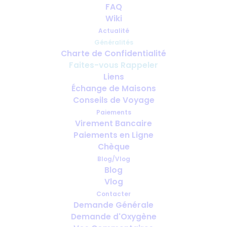
FAQ
Wiki
Actualité
Généralités
Charte de Confidentialité
Faites-vous Rappeler
Liens
Échange de Maisons
Conseils de Voyage
Paiements
Virement Bancaire
Paiements en Ligne
Chèque
Blog/Vlog
Blog
Si vous voulez réduire vos coûts téléphoniques,
Vlog
vous pouvez donner votre numéro de téléphone
Contacter
fixe
à l’opérateur, afin qu’un membre du personnel
Demande Générale
d’OxygenWorldwide
vous rappelle.
Demande d'Oxygène