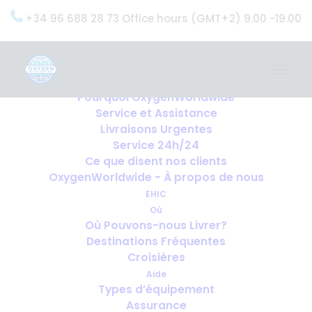
+34 96 688 28 73 Office hours (GMT+2) 9.00 -19.00
Home
Services
OxygenWorldwide (Ce que nous faisons)
Pourquoi OxygenWorldwide
Service et Assistance
Livraisons Urgentes
Service 24h/24
Ce que disent nos clients
OxygenWorldwide - À propos de nous
EHIC
Où
Où Pouvons-nous Livrer?
Destinations Fréquentes
Croisières
Aide
Types d’équipement
Assurance