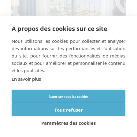
À propos des cookies sur ce site
Nous utilisons les cookies pour collecter et analyser
des informations sur les performances et l'utilisation
du site, pour fournir des fonctionnalités de médias
sociaux et pour améliorer et personnaliser le contenu
et les publicités.
En savoir plus
Comment préparer votre hôtel ou
Autoriser tous les cookies
location de vacances à la livraison
d’oxygène à l’étranger
Tout refuser
Paramètres des cookies