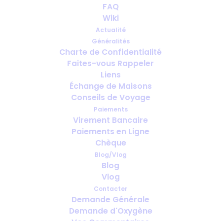
FAQ
Wiki
Actualité
Généralités
Charte de Confidentialité
Faites-vous Rappeler
Combien de temps à l’avance faut-
Liens
il prévoir l’oxygène pour le voyage ?
Échange de Maisons
Conseils de Voyage
Paiements
Virement Bancaire
Paiements en Ligne
Chèque
Blog/Vlog
Blog
Vlog
Contacter
Demande Générale
Demande d'Oxygène