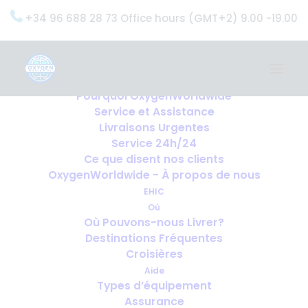
+34 96 688 28 73 Office hours (GMT+2) 9.00 -19.00
Home
Services
OxygenWorldwide (Ce que nous faisons)
Pourquoi OxygenWorldwide
Service et Assistance
Livraisons Urgentes
Service 24h/24
Ce que disent nos clients
OxygenWorldwide - À propos de nous
EHIC
Où
Où Pouvons-nous Livrer?
Destinations Fréquentes
Croisières
Aide
Types d’équipement
Assurance