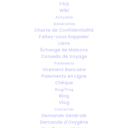
FAQ
Wiki
Actualité
Généralités
Charte de Confidentialité
Faites-vous Rappeler
Combien de temps à l’avance faut-
Liens
il prévoir l’oxygène pour le voyage ?
Échange de Maisons
Conseils de Voyage
Paiements
Virement Bancaire
Paiements en Ligne
Chèque
Blog/Vlog
Blog
Vlog
Contacter
Demande Générale
Demande d'Oxygène