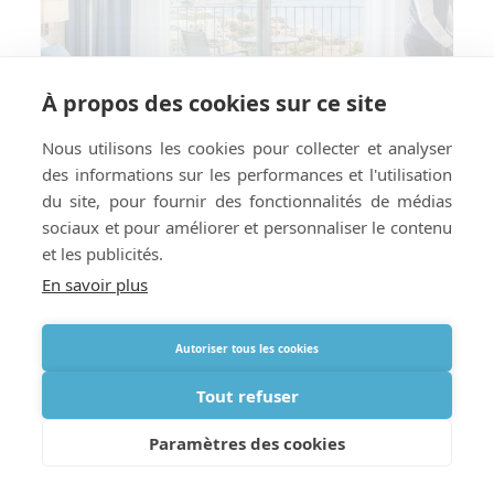
À propos des cookies sur ce site
Nous utilisons les cookies pour collecter et analyser
des informations sur les performances et l'utilisation
du site, pour fournir des fonctionnalités de médias
sociaux et pour améliorer et personnaliser le contenu
et les publicités.
En savoir plus
Comment préparer votre hôtel ou
Autoriser tous les cookies
location de vacances à la livraison
d’oxygène à l’étranger
Tout refuser
Paramètres des cookies