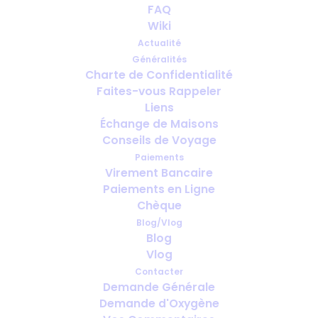
FAQ
Wiki
Actualité
Généralités
Charte de Confidentialité
Faites-vous Rappeler
Combien de temps à l’avance faut-
Liens
il prévoir l’oxygène pour le voyage ?
Échange de Maisons
Conseils de Voyage
Paiements
Virement Bancaire
Paiements en Ligne
Chèque
Blog/Vlog
Blog
Vlog
Contacter
Demande Générale
Demande d'Oxygène