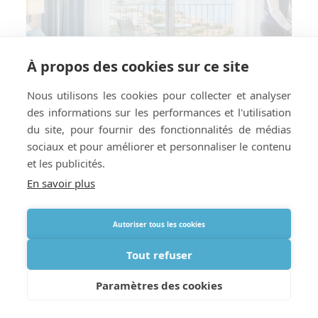
À propos des cookies sur ce site
Nous utilisons les cookies pour collecter et analyser
des informations sur les performances et l'utilisation
du site, pour fournir des fonctionnalités de médias
sociaux et pour améliorer et personnaliser le contenu
et les publicités.
En savoir plus
Comment préparer votre hôtel ou
Autoriser tous les cookies
location de vacances à la livraison
d’oxygène à l’étranger
Tout refuser
Paramètres des cookies