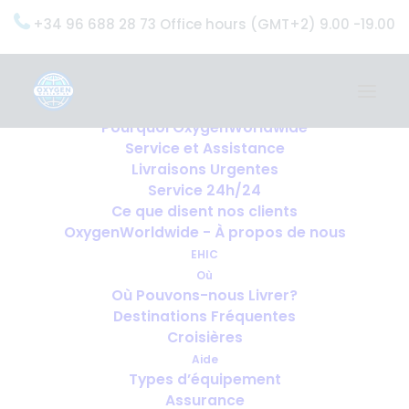
+34 96 688 28 73 Office hours (GMT+2) 9.00 -19.00
Home
Services
OxygenWorldwide (Ce que nous faisons)
Pourquoi OxygenWorldwide
Service et Assistance
Livraisons Urgentes
Service 24h/24
Ce que disent nos clients
OxygenWorldwide - À propos de nous
EHIC
Où
Où Pouvons-nous Livrer?
Destinations Fréquentes
Croisières
Aide
Types d’équipement
Assurance