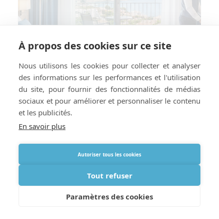
À propos des cookies sur ce site
Nous utilisons les cookies pour collecter et analyser
des informations sur les performances et l'utilisation
du site, pour fournir des fonctionnalités de médias
sociaux et pour améliorer et personnaliser le contenu
et les publicités.
En savoir plus
Comment préparer votre hôtel ou
Autoriser tous les cookies
location de vacances à la livraison
d’oxygène à l’étranger
Tout refuser
Paramètres des cookies