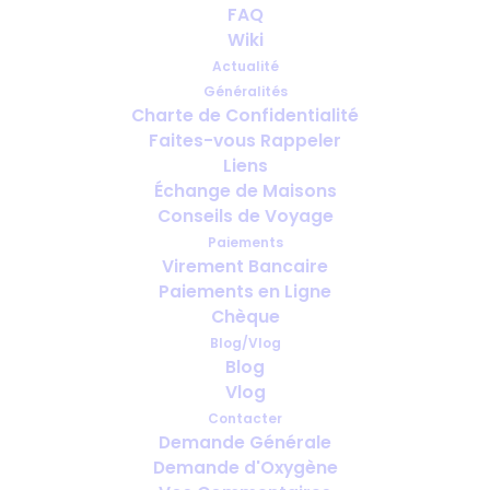
FAQ
Wiki
Actualité
Généralités
Charte de Confidentialité
Faites-vous Rappeler
Combien de temps à l’avance faut-
Liens
il prévoir l’oxygène pour le voyage ?
Échange de Maisons
Conseils de Voyage
Paiements
Virement Bancaire
Paiements en Ligne
Chèque
Blog/Vlog
Blog
Vlog
Contacter
Demande Générale
Demande d'Oxygène