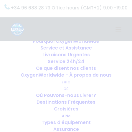
+34 96 688 28 73 Office hours (GMT+2) 9.00 -19.00
Home
Services
OxygenWorldwide (Ce que nous faisons)
Pourquoi OxygenWorldwide
Service et Assistance
Livraisons Urgentes
Service 24h/24
Ce que disent nos clients
OxygenWorldwide - À propos de nous
EHIC
Où
Où Pouvons-nous Livrer?
Destinations Fréquentes
Croisières
Aide
Types d’équipement
Assurance