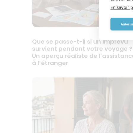
En savoir p
Autorise
Que se passe-t-il si un imprévu
survient pendant votre voyage ?
Un aperçu réaliste de l’assistanc
à l’étranger