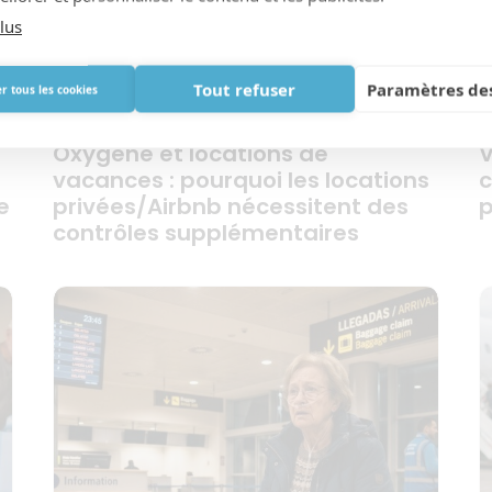
lus
Tout refuser
Paramètres des
r tous les cookies
Oxygène et locations de
V
vacances : pourquoi les locations
c
e
privées/Airbnb nécessitent des
p
contrôles supplémentaires