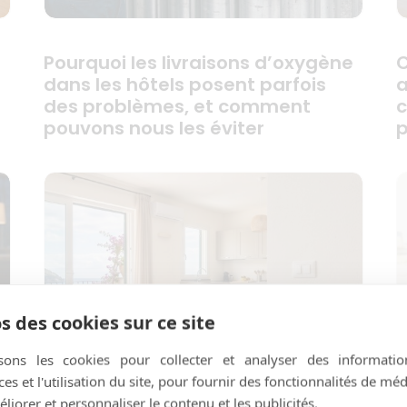
Pourquoi les livraisons d’oxygène
C
dans les hôtels posent parfois
a
des problèmes, et comment
c
pouvons nous les éviter
p
s des cookies sur ce site
isons les cookies pour collecter et analyser des informatio
s et l'utilisation du site, pour fournir des fonctionnalités de mé
liorer et personnaliser le contenu et les publicités.