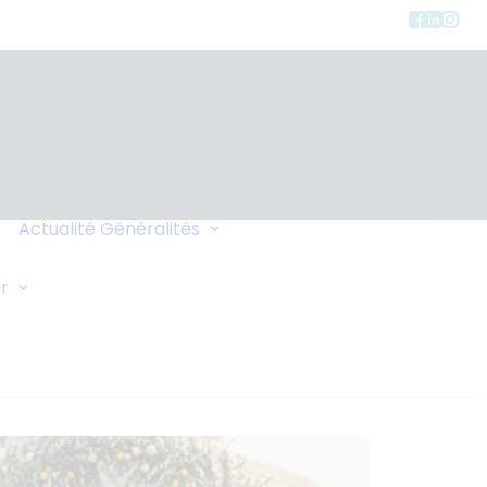
Charte de
Confidentialité
Actualité
Généralités
Faites-vous Rappeler
Liens
Demande Générale
r
Échange de Maisons
Demande d'Oxygène
Conseils de Voyage
Vos Commentaires