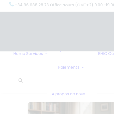
+34 96 688 28 73 Office hours (GMT+2) 9.00 -19.0
OxygenWorldwide
(Ce que nous
faisons)
Pourquoi
OxygenWorldwide
Service et
Home
Services
EHIC
Où
Assistance
Livraisons Urgentes
Virement Ban
Paiements
Service 24h/24
Paiements en
Ce que disent nos
Chèque
clients
OxygenWorldwide -
À propos de nous