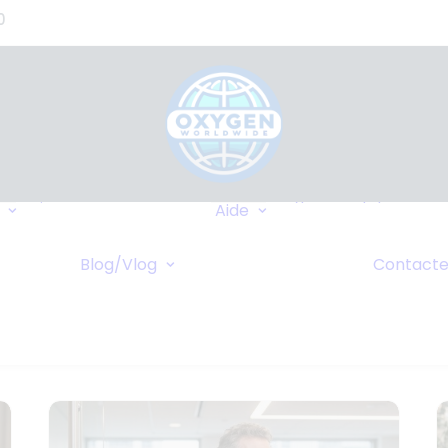
0
Où Pouvons-nous
Types d’équipement
Livrer?
Aide
Assurance
Destinations
FAQ
Fréquentes
caire
Blog/Vlog
Contacte
Wiki
Blog
Croisières
 Ligne
Vlog