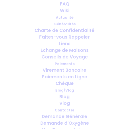
FAQ
Wiki
Actualité
Généralités
Charte de Confidentialité
Faites-vous Rappeler
Combien de temps à l’avance faut-
Liens
il prévoir l’oxygène pour le voyage ?
Échange de Maisons
Conseils de Voyage
Paiements
Virement Bancaire
Paiements en Ligne
Chèque
Blog/Vlog
Blog
Vlog
Contacter
Demande Générale
Demande d'Oxygène