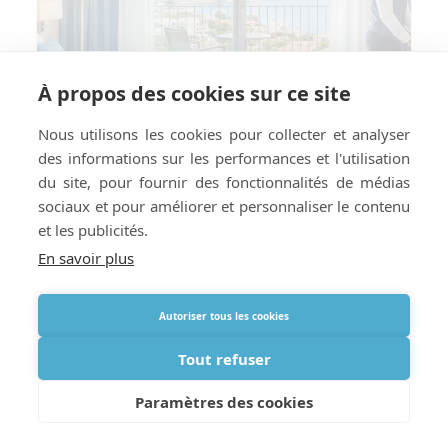
À propos des cookies sur ce site
Nous utilisons les cookies pour collecter et analyser
des informations sur les performances et l'utilisation
du site, pour fournir des fonctionnalités de médias
sociaux et pour améliorer et personnaliser le contenu
et les publicités.
En savoir plus
Comment préparer votre hôtel ou
Autoriser tous les cookies
location de vacances à la livraison
d’oxygène à l’étranger
Tout refuser
Paramètres des cookies