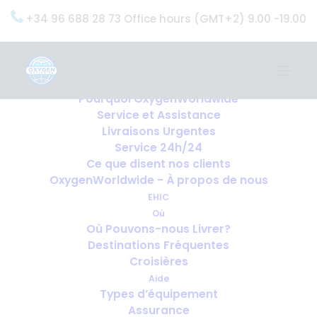
+34 96 688 28 73 Office hours (GMT+2) 9.00 -19.00
Home
Services
OxygenWorldwide (Ce que nous faisons)
Pourquoi OxygenWorldwide
Service et Assistance
Livraisons Urgentes
Service 24h/24
Ce que disent nos clients
OxygenWorldwide - À propos de nous
EHIC
Où
Où Pouvons-nous Livrer?
Destinations Fréquentes
Croisières
Aide
Types d’équipement
Assurance