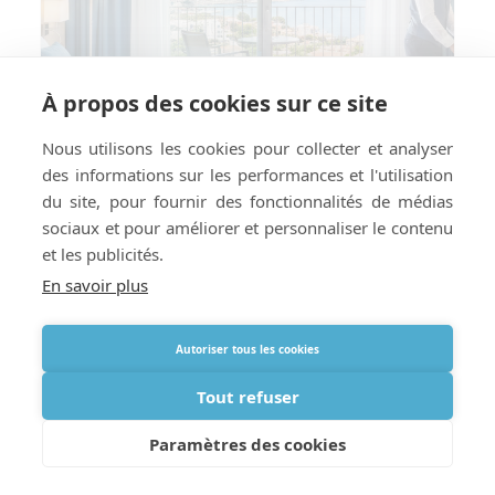
À propos des cookies sur ce site
Nous utilisons les cookies pour collecter et analyser
des informations sur les performances et l'utilisation
du site, pour fournir des fonctionnalités de médias
sociaux et pour améliorer et personnaliser le contenu
et les publicités.
En savoir plus
Comment préparer votre hôtel ou
Autoriser tous les cookies
location de vacances à la livraison
d’oxygène à l’étranger
Tout refuser
Paramètres des cookies