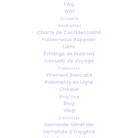
FAQ
Wiki
Actualité
Généralités
Charte de Confidentialité
Faites-vous Rappeler
Combien de temps à l’avance faut-
Liens
il prévoir l’oxygène pour le voyage ?
Échange de Maisons
Conseils de Voyage
Paiements
Virement Bancaire
Paiements en Ligne
Chèque
Blog/Vlog
Blog
Vlog
Contacter
Demande Générale
Demande d'Oxygène