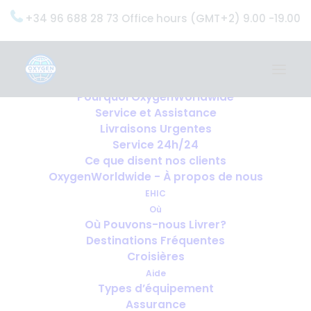
+34 96 688 28 73 Office hours (GMT+2) 9.00 -19.00
Home
Services
OxygenWorldwide (Ce que nous faisons)
Pourquoi OxygenWorldwide
Service et Assistance
Livraisons Urgentes
Service 24h/24
Ce que disent nos clients
OxygenWorldwide - À propos de nous
EHIC
Où
Où Pouvons-nous Livrer?
Destinations Fréquentes
Croisières
Aide
Types d’équipement
Assurance