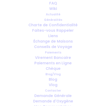
FAQ
Wiki
Actualité
Généralités
Charte de Confidentialité
Faites-vous Rappeler
Combien de temps à l’avance faut-
Liens
il prévoir l’oxygène pour le voyage ?
Échange de Maisons
Conseils de Voyage
Paiements
Virement Bancaire
Paiements en Ligne
Chèque
Blog/Vlog
Blog
Vlog
Contacter
Demande Générale
Demande d'Oxygène