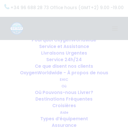
+34 96 688 28 73 Office hours (GMT+2) 9.00 -19.00
Home
Services
OxygenWorldwide (Ce que nous faisons)
Pourquoi OxygenWorldwide
Service et Assistance
Livraisons Urgentes
Service 24h/24
Ce que disent nos clients
OxygenWorldwide - À propos de nous
EHIC
Où
Où Pouvons-nous Livrer?
Destinations Fréquentes
Croisières
Aide
Types d’équipement
Assurance