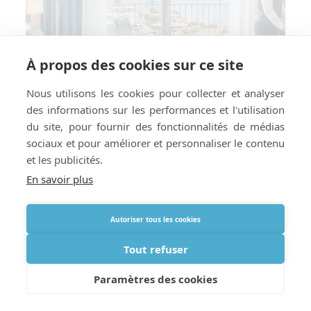
À propos des cookies sur ce site
Nous utilisons les cookies pour collecter et analyser
des informations sur les performances et l'utilisation
du site, pour fournir des fonctionnalités de médias
sociaux et pour améliorer et personnaliser le contenu
et les publicités.
En savoir plus
Comment préparer votre hôtel ou
Autoriser tous les cookies
location de vacances à la livraison
d’oxygène à l’étranger
Tout refuser
Paramètres des cookies