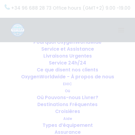
+34 96 688 28 73 Office hours (GMT+2) 9.00 -19.00
Home
Services
OxygenWorldwide (Ce que nous faisons)
Pourquoi OxygenWorldwide
Service et Assistance
Livraisons Urgentes
Service 24h/24
Ce que disent nos clients
OxygenWorldwide - À propos de nous
EHIC
Où
Où Pouvons-nous Livrer?
Destinations Fréquentes
Croisières
Aide
Types d’équipement
Assurance