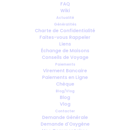
FAQ
Wiki
Actualité
Généralités
Charte de Confidentialité
Faites-vous Rappeler
Combien de temps à l’avance faut-
Liens
il prévoir l’oxygène pour le voyage ?
Échange de Maisons
Conseils de Voyage
Paiements
Virement Bancaire
Paiements en Ligne
Chèque
Blog/Vlog
Blog
Vlog
Contacter
Demande Générale
Demande d'Oxygène