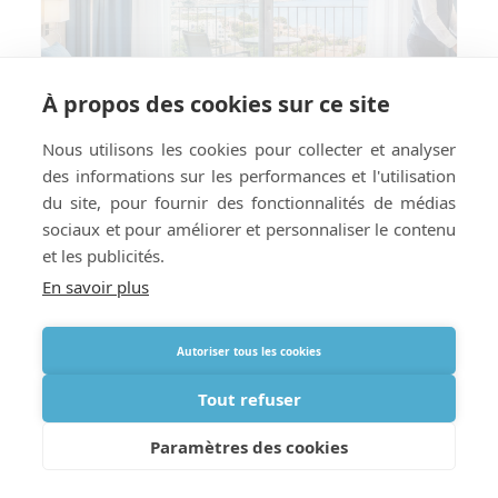
À propos des cookies sur ce site
Nous utilisons les cookies pour collecter et analyser
des informations sur les performances et l'utilisation
du site, pour fournir des fonctionnalités de médias
sociaux et pour améliorer et personnaliser le contenu
et les publicités.
En savoir plus
Comment préparer votre hôtel ou
Autoriser tous les cookies
location de vacances à la livraison
d’oxygène à l’étranger
Tout refuser
Paramètres des cookies