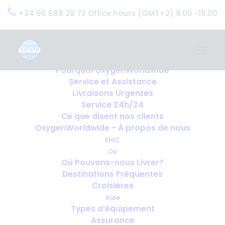
+34 96 688 28 73 Office hours (GMT+2) 9.00 -19.00
Home
Services
OxygenWorldwide (Ce que nous faisons)
Pourquoi OxygenWorldwide
Service et Assistance
Livraisons Urgentes
Service 24h/24
Ce que disent nos clients
OxygenWorldwide - À propos de nous
EHIC
Où
Où Pouvons-nous Livrer?
Destinations Fréquentes
Croisières
Aide
Types d’équipement
Assurance