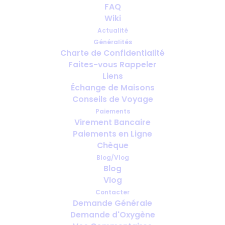
FAQ
Living with medical oxygen
Wiki
Actualité
AOÛT 14, 2023
|
IN
ENGLISH
,
MEDICAL OXYGEN
Généralités
Charte de Confidentialité
Faites-vous Rappeler
Liens
Échange de Maisons
Conseils de Voyage
Paiements
Virement Bancaire
Paiements en Ligne
Chèque
Blog/Vlog
Blog
Vlog
Contacter
Demande Générale
Demande d'Oxygène