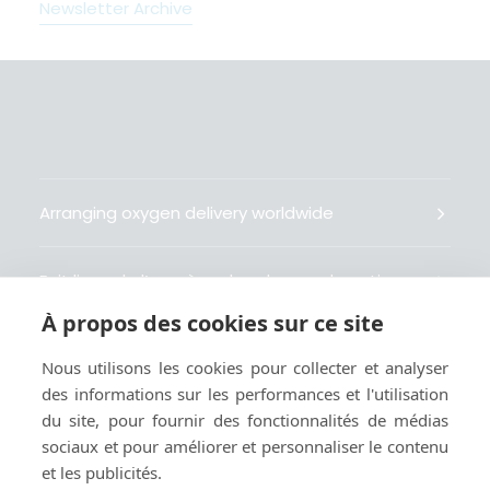
Newsletter Archive
Arranging oxygen delivery worldwide
Fait livrer de l’oxygène dans le monde entier
À propos des cookies sur ce site
Organisiert weltweit Sauerstofflieferungen
Nous utilisons les cookies pour collecter et analyser
des informations sur les performances et l'utilisation
Gestiona la entrega de oxígeno medicinal en el
du site, pour fournir des fonctionnalités de médias
mundo
sociaux et pour améliorer et personnaliser le contenu
et les publicités.