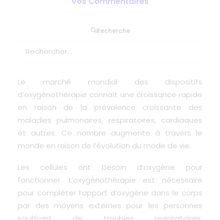
Vos Commentaires
Recherche
Le marché des dispositifs d’oxygénothérapie
connaîtra une expansion généralisée de 12% par
type et application au cours de 2018 à 2023.
Le marché mondial des dispositifs
d’oxygénothérapie connaît une croissance rapide
en raison de la prévalence croissante des
maladies pulmonaires, respiratoires, cardiaques
et autres. Ce nombre augmente à travers le
monde en raison de l’évolution du mode de vie.
Les cellules ont besoin d’oxygène pour
fonctionner. L’oxygénothérapie est nécessaire
pour compléter l’apport d’oxygène dans le corps
par des moyens externes pour les personnes
souffrant de troubles respiratoires.