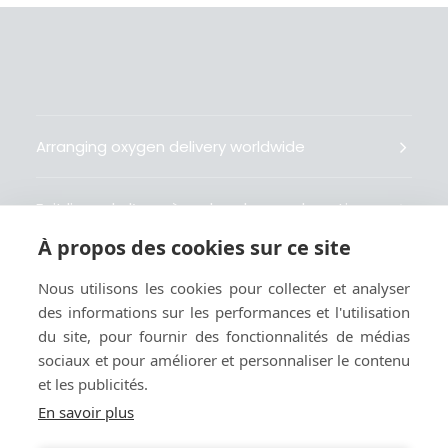
Arranging oxygen delivery worldwide
Fait livrer de l’oxygène dans le monde entier
À propos des cookies sur ce site
Organisiert weltweit Sauerstofflieferungen
Nous utilisons les cookies pour collecter et analyser
des informations sur les performances et l'utilisation
Gestiona la entrega de oxígeno medicinal en el
du site, pour fournir des fonctionnalités de médias
mundo
sociaux et pour améliorer et personnaliser le contenu
et les publicités.
En savoir plus