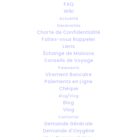
FAQ
L'oxygène médical n'a jamais
Wiki
été aussi nécessaire...
Actualité
Généralités
MARS 12, 2024
|
IN
FRANÇAIS
Charte de Confidentialité
Faites-vous Rappeler
Liens
Échange de Maisons
Conseils de Voyage
Paiements
Virement Bancaire
Paiements en Ligne
Chèque
Blog/Vlog
Blog
Vlog
Contacter
Demande Générale
Demande d'Oxygène