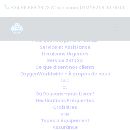
+34 96 688 28 73 Office hours (GMT+2) 9.00 -19.00
Home
Services
OxygenWorldwide (Ce que nous faisons)
Pourquoi OxygenWorldwide
Service et Assistance
Livraisons Urgentes
Service 24h/24
Ce que disent nos clients
OxygenWorldwide - À propos de nous
EHIC
Où
Où Pouvons-nous Livrer?
Destinations Fréquentes
Croisières
Aide
Types d’équipement
Assurance