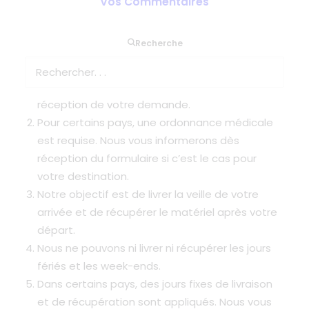
Vos Commentaires
LIVRAISONS
Bien qu’OxygenWorldwide livre dans plus de 120
Recherche
pays, nous ne pouvons pas desservir toutes les
destinations. Nous vous informerons de la
disponibilité à votre destination après
réception de votre demande.
Pour certains pays, une ordonnance médicale
est requise. Nous vous informerons dès
réception du formulaire si c’est le cas pour
votre destination.
Notre objectif est de livrer la veille de votre
arrivée et de récupérer le matériel après votre
départ.
Nous ne pouvons ni livrer ni récupérer les jours
fériés et les week-ends.
Dans certains pays, des jours fixes de livraison
et de récupération sont appliqués. Nous vous