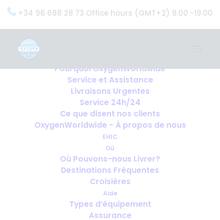
+34 96 688 28 73 Office hours (GMT+2) 9.00 -19.00
Home
Services
OxygenWorldwide (Ce que nous faisons)
Pourquoi OxygenWorldwide
Service et Assistance
Accueil
Livraisons Urgentes
Remarques Importantes Concernant Les Demandes
Service 24h/24
D'oxygène
Ce que disent nos clients
Remarques Importantes
OxygenWorldwide - À propos de nous
Concernant Les Demandes
EHIC
D'oxygène
Où
Où Pouvons-nous Livrer?
Destinations Fréquentes
Croisières
Aide
Types d’équipement
Assurance