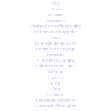
FAQ
Wiki
Actualité
Généralités
Charte de Confidentialité
Faites-vous Rappeler
Liens
Échange de Maisons
Conseils de Voyage
Paiements
Virement Bancaire
Paiements en Ligne
Chèque
Blog/Vlog
Blog
Veuillez prendre note des remarques importantes
Vlog
suivantes lors de votre demande de service
Contacter
Demande Générale
d’oxygène :
Demande d'Oxygène