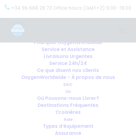
+34 96 688 28 73 Office hours (GMT+2) 9.00 -19.00
Home
Services
OxygenWorldwide (Ce que nous faisons)
Pourquoi OxygenWorldwide
Service et Assistance
Livraisons Urgentes
Service 24h/24
Ce que disent nos clients
OxygenWorldwide - À propos de nous
EHIC
Où
Où Pouvons-nous Livrer?
Destinations Fréquentes
Croisières
Aide
Types d’équipement
Assurance