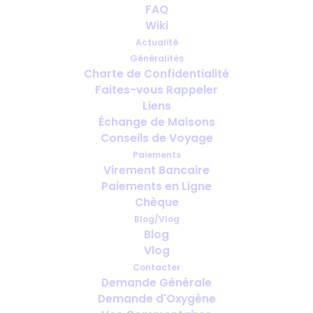
FAQ
Wiki
Combien de temps à l’avance faut-
Actualité
il prévoir l’oxygène pour le voyage ?
Généralités
Charte de Confidentialité
Faites-vous Rappeler
Liens
Échange de Maisons
Conseils de Voyage
Paiements
Virement Bancaire
Paiements en Ligne
Chèque
Blog/Vlog
Blog
Vlog
Contacter
Demande Générale
Voyages d’affaires avec oxygène
Demande d'Oxygène
médical : que faut-il prévoir avant