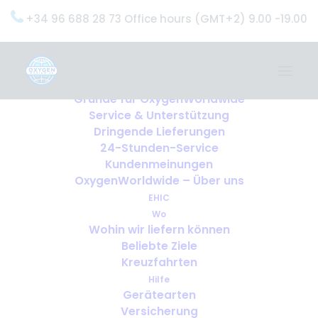
+34 96 688 28 73 Office hours (GMT+2) 9.00 -19.00
Home
Dienstleistungen
OxygenWorldwide (Was wir tun)
Gründe für OxygenWorldwide
Service & Unterstützung
Dringende Lieferungen
24-Stunden-Service
Kundenmeinungen
OxygenWorldwide – Über uns
EHIC
Wo
Wohin wir liefern können
Beliebte Ziele
Kreuzfahrten
Hilfe
Gerätearten
Versicherung