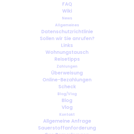
Oxígeno y porque los bebés
FAQ
pueden necesitar ayuda para
Wiki
respirar
News
Allgemeines
Datenschutzrichtlinie
MAI 15, 2020
|
IN
SALUD
,
OXIGENO PORTÁTIL
,
VIAJE
Sollen wir Sie anrufen?
Links
Wohnungstausch
Reisetipps
Zahlungen
Überweisung
Online-Bezahlungen
Scheck
Blog/Vlog
Blog
Vlog
Kontakt
Allgemeine Anfrage
Sauerstoffanforderung