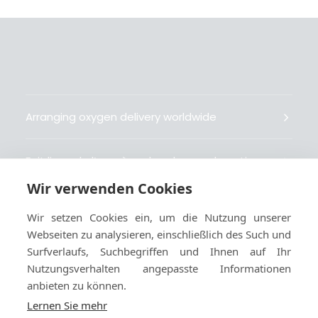
Arranging oxygen delivery worldwide
Fait livrer de l’oxygène dans le monde entier
Wir verwenden Cookies
Organisiert weltweit Sauerstofflieferungen
Wir setzen Cookies ein, um die Nutzung unserer
Webseiten zu analysieren, einschließlich des Such und
Gestiona la entrega de oxígeno medicinal en el
Surfverlaufs, Suchbegriffen und Ihnen auf Ihr
mundo
Nutzungsverhalten angepasste Informationen
anbieten zu können.
Lernen Sie mehr