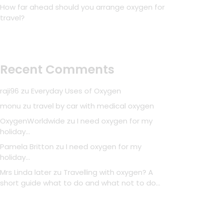
How far ahead should you arrange oxygen for
travel?
Recent Comments
raji96
zu
Everyday Uses of Oxygen
monu
zu
travel by car with medical oxygen
OxygenWorldwide
zu
I need oxygen for my
holiday…
Pamela Britton
zu
I need oxygen for my
holiday…
Mrs Linda later
zu
Travelling with oxygen? A
short guide what to do and what not to do…