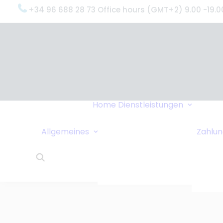
+34 96 688 28 73 Office hours (GMT+2) 9.00 -19.0
Oxyge
(Was 
Gründ
Oxyge
Servi
Home
Dienstleistungen
Unter
Datenschutzrichtlinie
Dring
Sollen wir Sie
Allgemeines
Zahlu
Liefe
anrufen?
24-St
Links
Kund
Wohnungstausch
Oxyge
Reisetipps
Über 