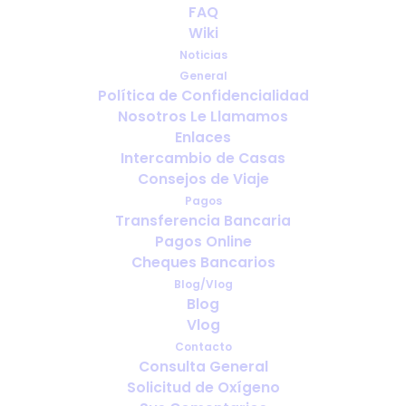
FAQ
Wiki
Noticias
General
Política de Confidencialidad
Nosotros Le Llamamos
Seguro de viaje para usuarios de
Enlaces
oxígeno: Lo que todo viajero debe
Intercambio de Casas
consultar
Consejos de Viaje
Pagos
Transferencia Bancaria
Pagos Online
Cheques Bancarios
Blog/Vlog
Blog
Vlog
Contacto
Consulta General
Solicitud de Oxígeno