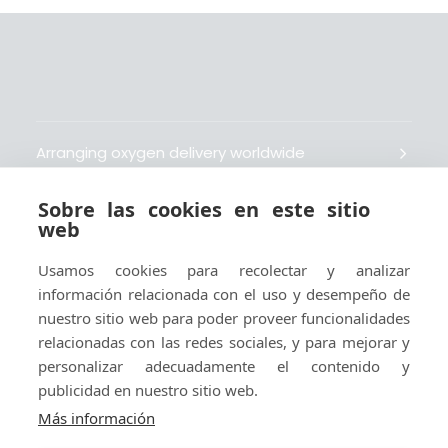
Arranging oxygen delivery worldwide
Sobre las cookies en este sitio
Fait livrer de l’oxygène dans le monde entier
web
Usamos cookies para recolectar y analizar
Organisiert weltweit Sauerstofflieferungen
información relacionada con el uso y desempeño de
nuestro sitio web para poder proveer funcionalidades
Gestiona la entrega de oxígeno medicinal en el
relacionadas con las redes sociales, y para mejorar y
mundo
personalizar adecuadamente el contenido y
publicidad en nuestro sitio web.
Más información