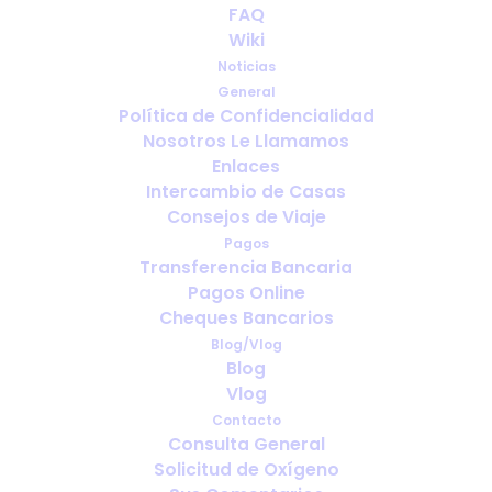
europea (TSE) y la tarjeta
FAQ
sanitaria europea (GHIC)
Wiki
para viajeros europeos con
Noticias
necesidades médicas
General
Política de Confidencialidad
Nosotros Le Llamamos
OCTUBRE 31, 2025
|
IN
ESPAÑOL
Enlaces
Intercambio de Casas
Consejos de Viaje
Pagos
Transferencia Bancaria
Pagos Online
Cheques Bancarios
Blog/Vlog
Blog
Vlog
Contacto
Consulta General
Solicitud de Oxígeno