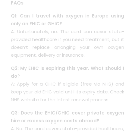
FAQs
Q1: Can I travel with oxygen in Europe using
only an EHIC or GHIC?
A: Unfortunately, no. The card can cover state-
provided healthcare if you need treatment, but it
doesn’t replace arranging your own oxygen
equipment, delivery or insurance.
Q2: My EHIC is expiring this year. What should I
do?
A: Apply for a GHIC if eligible (free via NHS) and
keep your old EHIC valid until its expiry date. Check
NHS website
for the latest renewal process.
Q3: Does the EHIC/GHIC cover private oxygen
hire or excess oxygen costs abroad?
A: No. The card covers state-provided healthcare,