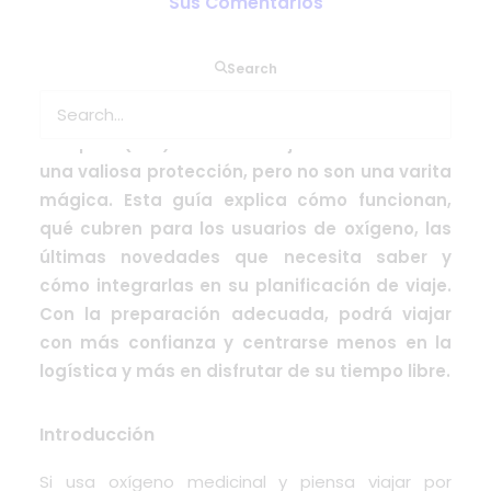
Sus Comentarios
Si depende del oxígeno medicinal, la idea de
Search
viajar por Europa puede resultar complicada.
Afortunadamente, tanto la tarjeta sanitaria
europea (TSE) como la tarjeta GHIC ofrecen
una valiosa protección, pero no son una varita
mágica. Esta guía explica cómo funcionan,
qué cubren para los usuarios de oxígeno, las
últimas novedades que necesita saber y
cómo integrarlas en su planificación de viaje.
Con la preparación adecuada, podrá viajar
con más confianza y centrarse menos en la
logística y más en disfrutar de su tiempo libre.
Introducción
Si usa oxígeno medicinal y piensa viajar por