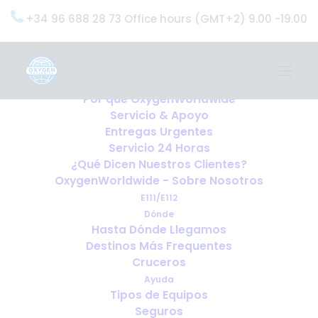
+34 96 688 28 73 Office hours (GMT+2) 9.00 -19.00
Home
Servicios
OxygenWorldwide (¿Qué Hacemos?)
Por qué OxygenWorldwide
Servicio & Apoyo
Entregas Urgentes
Servicio 24 Horas
¿Qué Dicen Nuestros Clientes?
OxygenWorldwide - Sobre Nosotros
E111/E112
Dónde
Hasta Dónde Llegamos
Destinos Más Frequentes
Cruceros
Ayuda
Tipos de Equipos
Guía sobre la tarjeta sanitaria
Seguros