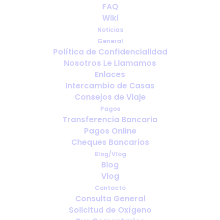
¿Puedo viajar largas
FAQ
distancias con oxígeno de
Wiki
forma segura?
Noticias
General
Política de Confidencialidad
FEBRERO 13, 2026
|
IN
ESPAÑOL
Nosotros Le Llamamos
Enlaces
Intercambio de Casas
Consejos de Viaje
Pagos
Transferencia Bancaria
Pagos Online
Cheques Bancarios
Blog/Vlog
Blog
Vlog
Contacto
Consulta General
Solicitud de Oxígeno