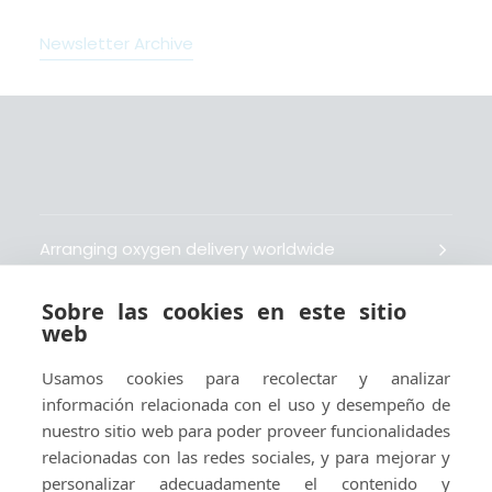
Newsletter Archive
Arranging oxygen delivery worldwide
Sobre las cookies en este sitio
Fait livrer de l’oxygène dans le monde entier
web
Usamos cookies para recolectar y analizar
Organisiert weltweit Sauerstofflieferungen
información relacionada con el uso y desempeño de
nuestro sitio web para poder proveer funcionalidades
Gestiona la entrega de oxígeno medicinal en el
relacionadas con las redes sociales, y para mejorar y
mundo
personalizar adecuadamente el contenido y