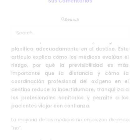
Sus Comentarios
La mayoría de los médicos coinciden en que
Search
los viajes de larga distancia con oxígeno
medicinal suelen ser seguros cuando el
estado del paciente es estable y el oxígeno se
planifica adecuadamente en el destino. Este
artículo explica cómo los médicos evalúan el
riesgo, por qué la previsibilidad es más
importante que la distancia y cómo la
coordinación profesional del oxígeno en el
destino reduce la incertidumbre, tranquiliza a
los profesionales sanitarios y permite a los
pacientes viajar con confianza.
La mayoría de los médicos no empiezan diciendo
“no”.