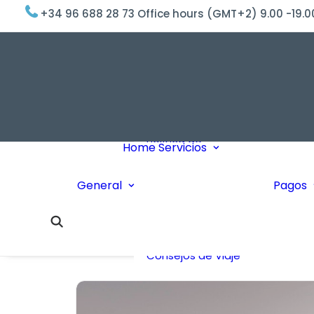
+34 96 688 28 73 Office hours (GMT+2) 9.00 -19.0
OxygenWorldwi
(¿Qué Hacemo
Por qué
OxygenWorldwi
Política de
Servicio & Apoy
Home
Servicios
Confidencialidad
Entregas Urgen
Nosotros Le
Servicio 24 Hor
General
Pagos
Llamamos
¿Qué Dicen Nue
Enlaces
Clientes?
Intercambio de
OxygenWorldwi
Casas
Sobre Nosotros
Consejos de Viaje