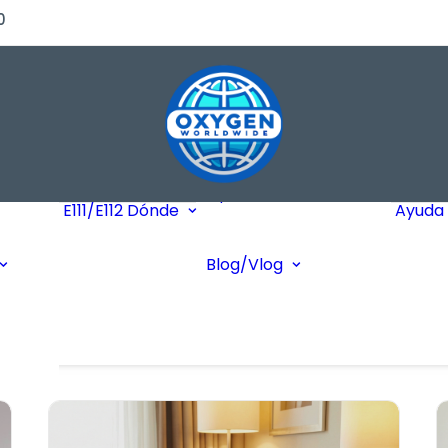
0
de
s?)
de
Hasta Dónde
o
Llegamos
E111/E112
Dónde
Ayuda
tes
Destinos Más
Transferencia
as
Frequentes
Blog/Vlog
Bancaria
Blog
stros
Cruceros
Pagos Online
Vlog
Cheques Bancarios
de -