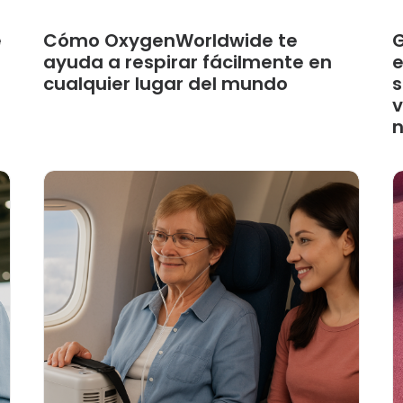
é
Cómo OxygenWorldwide te
G
ayuda a respirar fácilmente en
e
cualquier lugar del mundo
s
v
n