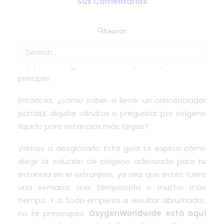
Sus Comentarios
Viajar o vivir en el extranjero con oxígeno
Search
medicinal no tiene por qué ser como resolver un
acertijo con jetlag. Pero seamos sinceros: elegir el
equipo de oxígeno adecuado puede parecerlo al
principio.
Entonces, ¿cómo saber si llevar un concentrador
portátil, alquilar cilindros o preguntar por oxígeno
líquido para estancias más largas?
Vamos a desglosarlo. Esta guía te explica cómo
elegir la solución de oxígeno adecuada para tu
estancia en el extranjero, ya sea que estés fuera
una semana, una temporada o mucho más
tiempo. Y si todo empieza a resultar abrumador,
no te preocupes:
OxygenWorldwide está aquí