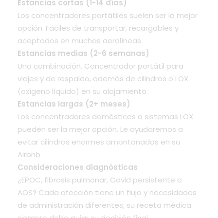
Estancias cortas (1-14 días)
Los
concentradores portátiles
suelen ser la mejor
opción. Fáciles de transportar, recargables y
aceptados en muchas aerolíneas.
Estancias medias (2-6 semanas)
Una combinación. Concentrador portátil para
viajes y de respaldo, además de
cilindros
o
LOX
(oxígeno líquido)
en su alojamiento.
Estancias largas (2+ meses)
Los concentradores domésticos o sistemas LOX
pueden ser la mejor opción. Le ayudaremos a
evitar cilindros enormes amontonados en su
Airbnb.
Consideraciones diagnósticas
¿EPOC, fibrosis pulmonar, Covid persistente o
AOS? Cada afección tiene un flujo y necesidades
de administración diferentes; su receta médica
siempre debe guiar su decisión final.