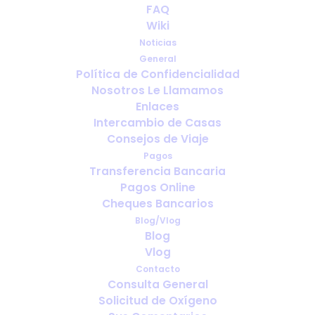
Cómo elegir el equipo de
FAQ
oxígeno adecuado para tu
Wiki
estancia en el extranjero
Noticias
General
Política de Confidencialidad
AGOSTO 1, 2025
|
IN
ESPAÑOL
Nosotros Le Llamamos
Enlaces
Intercambio de Casas
Consejos de Viaje
Pagos
Transferencia Bancaria
Pagos Online
Cheques Bancarios
Blog/Vlog
Blog
Vlog
Contacto
Consulta General
Solicitud de Oxígeno