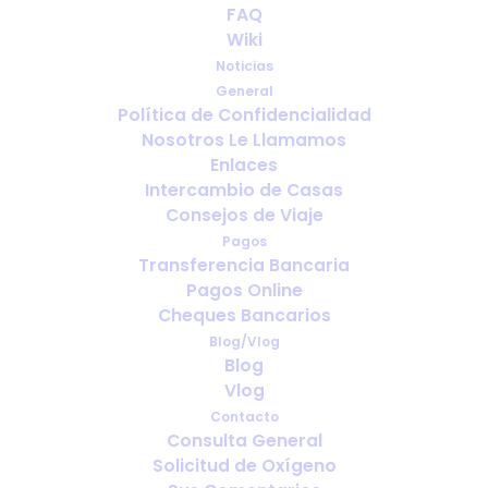
Su guía para una perfecta
FAQ
provisión de oxígeno cuando
Wiki
viaja al extranjero
Noticias
General
Política de Confidencialidad
ENERO 16, 2025
|
IN
VIAJAR CON OXIGENO
,
ESPAÑOL
Nosotros Le Llamamos
Enlaces
Intercambio de Casas
Consejos de Viaje
Pagos
Transferencia Bancaria
Pagos Online
Cheques Bancarios
Blog/Vlog
Blog
Vlog
Contacto
Consulta General
Solicitud de Oxígeno