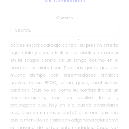
Sus Comentarios
Es posible que piense que las vacaciones son sólo
Search
para las personas que gozan de buena salud o
que pueden llevar fácilmente consigo su
suministro de medicamentos para mantener su
acidez estomacal bajo control, su presión arterial
agradable y baja, o incluso sus niveles de azúcar
en la sangre dentro de un rango óptimo en el
caso de los diabéticos. Pero hay gente que vive
mucho tiempo con enfermedades crónicas
graves, como EPOC, asma grave, insuficiencia
cardíaca (que no es, como su nombre indica, un
acontecimiento, sino un declive lento y
prolongado que, hoy en día, puede controlarse
muy bien en su mayor parte) o fibrosis quística,
que a menudo se trata con oxigenoterapia: como
la mayoría de estas enfermedades. Cada vez