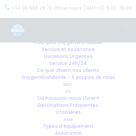
+34 96 688 28 73 Office hours (GMT+2) 9.00 -19.00
Home
Services
OxygenWorldwide (Ce que nous faisons)
Pourquoi OxygenWorldwide
Service et Assistance
Livraisons Urgentes
Service 24h/24
Ce que disent nos clients
OxygenWorldwide - À propos de nous
EHIC
Où
Où Pouvons-nous Livrer?
Destinations Fréquentes
Croisières
Aide
Types d’équipement
Assurance