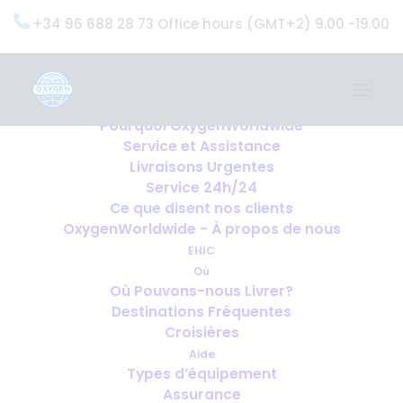
+34 96 688 28 73 Office hours (GMT+2) 9.00 -19.00
Home
Services
OxygenWorldwide (Ce que nous faisons)
Pourquoi OxygenWorldwide
Service et Assistance
Livraisons Urgentes
Service 24h/24
Ce que disent nos clients
OxygenWorldwide - À propos de nous
EHIC
Où
Où Pouvons-nous Livrer?
Destinations Fréquentes
Croisières
Aide
Types d’équipement
Assurance