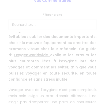
Vos Commentaires
Voyager avec de l’oxygène médical est tout à
Recherche
fait possible, mais cela demande de la
préparation. De nombreux utilisateurs
d’oxygène commettent les mêmes erreurs
évitables : oublier des documents importants,
choisir le mauvais équipement ou omettre des
examens vitaux chez leur médecin. Ce guide
d’
OxygenWorldwide
explique les erreurs les
plus courantes liées à l’oxygène lors des
voyages et comment les éviter, afin que vous
puissiez voyager en toute sécurité, en toute
confiance et sans stress inutile.
Voyager avec de l’oxygène n’est pas compliqué,
mais cela exige un état d’esprit différent. Il ne
s’agit pas d’emporter une paire de chaussures