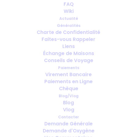
Erreurs courantes lors des
FAQ
voyages sous oxygène (et
Wiki
comment les éviter)
Actualité
Généralités
Charte de Confidentialité
OCTOBRE 24, 2025
|
IN
FRANÇAIS
Faites-vous Rappeler
Liens
Échange de Maisons
Conseils de Voyage
Paiements
Virement Bancaire
Paiements en Ligne
Chèque
Blog/Vlog
Blog
Vlog
Contacter
Demande Générale
Demande d'Oxygène