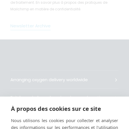
de traitement.
En savoir plus
à propos des pratiques de
Mailchimp en matière de confidentialité.
Newsletter Archive
Arranging oxygen delivery worldwide
Fait livrer de l’oxygène dans le monde entier
À propos des cookies sur ce site
Organisiert weltweit Sauerstofflieferungen
Nous utilisons les cookies pour collecter et analyser
des informations sur les performances et l'utilisation