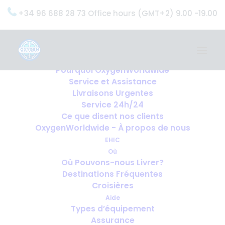
+34 96 688 28 73 Office hours (GMT+2) 9.00 -19.00
Home
Services
OxygenWorldwide (Ce que nous faisons)
Pourquoi OxygenWorldwide
Service et Assistance
Livraisons Urgentes
Service 24h/24
Ce que disent nos clients
OxygenWorldwide - À propos de nous
EHIC
Où
Où Pouvons-nous Livrer?
Destinations Fréquentes
Croisières
Aide
Types d’équipement
Assurance