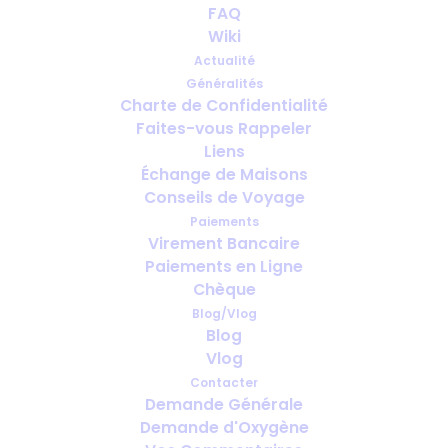
FAQ
Wiki
Actualité
Généralités
Charte de Confidentialité
Faites-vous Rappeler
Assurance voyage pour les
Liens
utilisateurs d’oxygène : ce que
Échange de Maisons
chaque voyageur doit vérifier
Conseils de Voyage
Paiements
Virement Bancaire
Paiements en Ligne
Chèque
Blog/Vlog
Blog
Vlog
Contacter
Demande Générale
Demande d'Oxygène