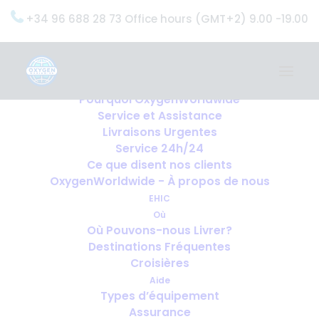
+34 96 688 28 73 Office hours (GMT+2) 9.00 -19.00
Home
Services
OxygenWorldwide (Ce que nous faisons)
Pourquoi OxygenWorldwide
Service et Assistance
Livraisons Urgentes
Service 24h/24
Ce que disent nos clients
OxygenWorldwide - À propos de nous
EHIC
Où
Où Pouvons-nous Livrer?
Destinations Fréquentes
Croisières
Aide
Types d’équipement
Assurance