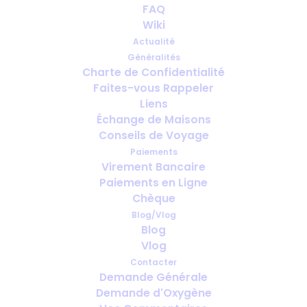
FAQ
Wiki
Actualité
Généralités
Charte de Confidentialité
Faites-vous Rappeler
Passer l’hiver en Méditerranée avec
Liens
de l’oxygène : Guide des longs
Échange de Maisons
séjours
Conseils de Voyage
Paiements
Virement Bancaire
Paiements en Ligne
Chèque
Blog/Vlog
Blog
Vlog
Contacter
Demande Générale
Demande d'Oxygène